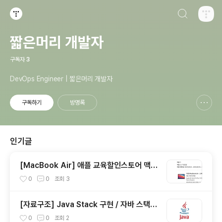
검색하기
티스토리
짧은머리 개발자
구독자
3
DevOps Engineer | 짧은머리 개발자
구독하기
방명록
신고하기 레이어
열기
인기글
[MacBook Air] 애플 교육할인스토어 맥북
에어 불량 교환 신청 ㅠㅠ
0
0
조회
3
[자료구조] Java Stack 구현 / 자바 스택
구현
0
0
조회
2