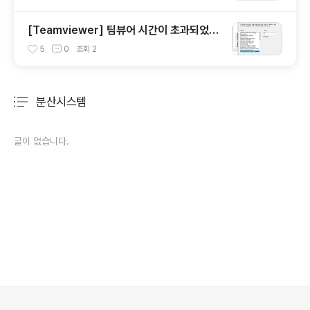
[Teamviewer] 팀뷰어 시간이 초과되었습
니다. / 세션이 초과되었습니다. 문제 해결 방
5
0
조회
2
법
분산시스템
분류 전체보기
주요 글 목록
글이 없습니다.
의안내