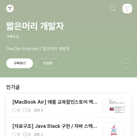
검색하기
티스토리
짧은머리 개발자
구독자
3
DevOps Engineer | 짧은머리 개발자
구독하기
방명록
신고하기 레이어
열기
인기글
[MacBook Air] 애플 교육할인스토어 맥북
에어 불량 교환 신청 ㅠㅠ
0
0
조회
3
[자료구조] Java Stack 구현 / 자바 스택
구현
0
0
조회
2