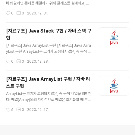
바꿔 말하면 문제를 해결하기 위해 클래스를 설계하고, 이
를 인스턴스화 하여 사용한다. 또한 Java를 사용할 때 의
작성시간
0
0
2020. 12. 31.
장점 중(객체지향 프로그래밍의 장점 중) 재사용성이 있는
데, 이는 다음과 같이 해석할 수도 있다. '비슷한 형태를 묶
어 하나의 클래스를 만들고, 그 클래스로부터 각각의 문제
[자료구조] Java Stack 구현 / 자바 스택 구
를 해결한다.' 즉, 클래스의 구현과 사용을 분리하여 만드는
현
것이 일반적이다. 만약 현대자동차를 만드는 클래스 하나,
글 내용
기아자동차를 만드는 클래스 하나와 같이 같은 형태의 문
[자료구조] Java ArrayList 구현 [자료구조] Java Arra
제를 각각의 클래스를 만들면 낭비이고 비효율을 초래한
yList 구현 ArrayList는 크기가 고정되지않은, 즉 동적 배
다. 여기까지 이해하면 다음과 같이 설계할 수 있다. class
열을 의미한다. 배열(Array)와의 차이점으로 배열은 초기
작성시간
0
0
2020. 12. 29.
Car{ String company; String name; int speed;..
화할 때 크기를 지정해야 하지만, ArrayList는 그러지 않
아도 된다. 즉 배열은 고정값의 크기를 가 dev-whoan.x
yz 모든 데이터 및 알고리즘을 List 구조만 이용해서 최적
[자료구조] Java ArrayList 구현 / 자바 리
화된 프로그래밍을 할 수 있으면 얼마나좋을까? 안타깝게
스트 구현
도 그렇지 않기 때문에 세상에는 List를 제외한 많은 자료
글 내용
구조가 존재한다. 이번에는 Stack과 관련된 구현을 할 예
ArrayList는 크기가 고정되지않은, 즉 동적 배열을 의미한
정이다 Stack은 Last In First Out 구조를 갖는다. 이 LIF
다. 배열(Array)와의 차이점으로 배열은 초기화할 때 크기
O 구조를 갖는 가장 흔한 예를 들어보면 많이 원기둥으로
를 지정해야 하지만, ArrayList는 그러지 않아도 된다. 즉
작성시간
6
0
2020. 12. 27.
된 초콜릿 통을 얘기..
배열은 고정값의 크기를 가지게 되고, 이후에 크기를 늘리
는 행위를 하려면 새로운 배열을 생성하여 내용을 복사해
야 하는 반면에, ArrayList는 그냥 추가해 주면 된다. 그렇
다면 동적 크기를 갖는 ArrayList를 구현하려면 어떻게 해
의안내