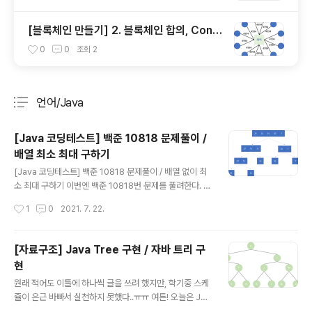
[블록체인 만들기] 2. 블록체인 합의, Cons
ensus
0
0
조회
2
언어/Java
분류 전체보기
주요 글 목록
[Java 코딩테스트] 백준 10818 문제풀이 /
배열 최소 최대 구하기
글 내용
[Java 코딩테스트] 백준 10818 문제풀이 / 배열 없이 최
소 최대 구하기 이번엔 백준 10818번 문제를 풀려한다. 이
문제는 굳이 [배열]에 분류되었어야 하나 싶은 문제다. 따
작성시간
1
0
2021. 7. 22.
라서 배열을 쓰지 않고 푸는 방법, 배열을 쓰고 푸는 방법
총 두 가지로 풀 예정이다. 우선 지금 dev-whoan.xyz 지
난 글에 이어서 이번 글은 배열을 이용해 최소 최대를 구할
[자료구조] Java Tree 구현 / 자바 트리 구
것이다. 아니 근데 아무생각 없이 Bubble Sort를 이용해
현
서 문제를 풀었더니 시간초과가 발생했다. 아 ㅋㅋ 부끄럽
글 내용
다 ㅋㅋ 아니 근데 ㅋㅋㅋ QuickSort를 했을 때도 시간초
원래 적어도 이틀에 하나씩 글을 쓰려 했지만, 학기중 스케
과가 발생했다. 이게 무슨일이고! Merge Sort는 정상적
쥴이 은근 바빠서 실천하지 못했다..ㅠㅠ 여튼! 오늘은 Jav
으로 정답이 나오는 것 보니, QuickSort의 최악의 경우가
a Tree 구현법을 보려고 한다. 앞의 ArrayList, Stack,