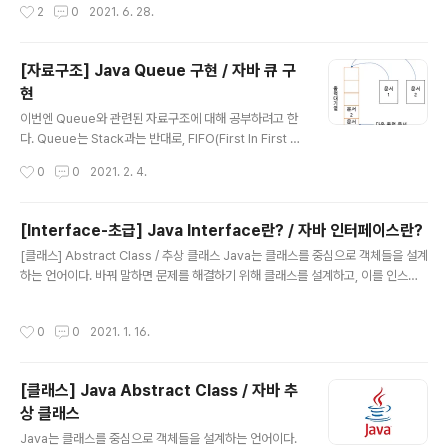
작성시간
2
0
2021. 6. 28.
n^2이라 그런 것 같다. 아마 테스트..
Queue를 모두 본 사람은 알겠지만, 우리는 정보를 담는
어떤 객체와 이 객체를 어떠한 구조를 사용하여 데이터를
저장할 것인가를 다룰 것이다. 트리 구조에서는 흔히 객체
[자료구조] Java Queue 구현 / 자바 큐 구
를 담는 구조를 노드라고 하며, 이를 가지로 연결하여 나무
현
처럼 만든다 해서 트리라 부른다. 트리에 사용되는 용어는
글 내용
다음과 같다. root: 뿌리. 최상위 노드 parent: child nod
이번엔 Queue와 관련된 자료구조에 대해 공부하려고 한
e를 갖는 노드 child: parent node를 갖는 노드 edge:
다. Queue는 Stack과는 반대로, FIFO(First In First O
노드를 연결하는 선, branch라고도 함 depth: root부터
ut)성질을 갖는다. 즉 먼저 들어온 녀석이 먼저 나간다. Qu
작성시간
0
0
2021. 2. 4.
어떤 특정 노드까지의..
eue의 가장 흔한 예시로는 프린트 출력 대기열을 들 수 있
는데, 먼저 출력 요청한 문서를 먼저 출력해야 하기 때문이
다. 비슷한 예로 입장 대기줄 등이 있다. 큐는 탐색에서도
[Interface-초급] Java Interface란? / 자바 인터페이스란?
스택과 함께 많이 쓰이므로 잘 알아두면 좋다. 특히 큐는 우
글 내용
[클래스] Abstract Class / 추상 클래스 Java는 클래스를 중심으로 객체들을 설계
선순위 큐, 원형 큐 ... 등 많은 종류가 있기 때문에, 기본 큐
하는 언어이다. 바꿔 말하면 문제를 해결하기 위해 클래스를 설계하고, 이를 인스턴
는 반드시 알아야 한다. Queue에는 어떤게 필요할까? Q
스화 하여 사용한다. 또한 Java를 사용할 때 의 장점 중(객체지향 프로 dev-whoa
ueue는 Stack과 비슷한 자료구조로, 데이터를 삽입하고
n.xyz 인터페이스를 한 단어로 표현하면 '규약'이다. 개발하면서 꼭 지켜야 할 '규
반환할 수 있어야 한다. Stack처럼 제일 위에 삽입한다고
작성시간
0
0
2021. 1. 16.
약'같은 존재로, 바꿔말하면 개발할 때 반드시 포함해야하는 멤버를 모아놓은것이 인
생각해도 된다. 다만 Stack과의..
터페이스다. 이렇게 말하면, 추상 클래스와 다른점이 무엇인지 헷갈릴 수 있다. 추상
클래스는 쉽게 말해 개발이 들어간 시점에서 공통된 속성을 모아놓은 클래스이며, 해
[클래스] Java Abstract Class / 자바 추
당 추상 클래스를 '상속'하는 클래스는 해당 추상 메소드들을 모두 구현하여야 한다.
상 클래스
인터페이스는 이와 다르게 개발이 ..
글 내용
Java는 클래스를 중심으로 객체들을 설계하는 언어이다.