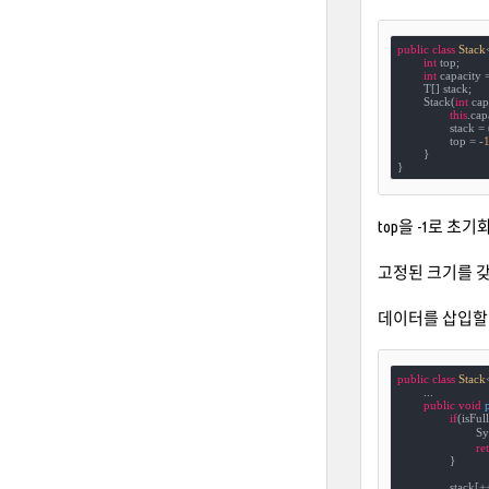
public
class
Stack
int
 top;

int
 capacity =
	T[] stack;

	Stack(
int
 cap
this
.cap
		stack =
		top = -
	}

}
top을 -1로 초
고정된 크기를 갖는
데이터를 삽입할 
public
class
Stack
	...

public
void
if
(isFull
			
re
		}

		stack[++top] = element;
