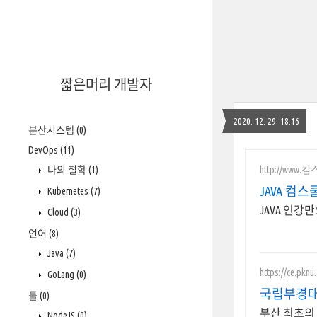
짧은머리 개발자
2020. 12. 29. 18:16
분산시스템
(0)
DevOps
(11)
http://www.
나의 철학
(1)
JAVA 컴
Kubernetes
(7)
JAVA 인강
Cloud
(3)
언어
(8)
Java
(7)
https://ce.pknu.
GoLang
(0)
국립부경대
툴
(0)
부산 최초의
NodeJS
(0)