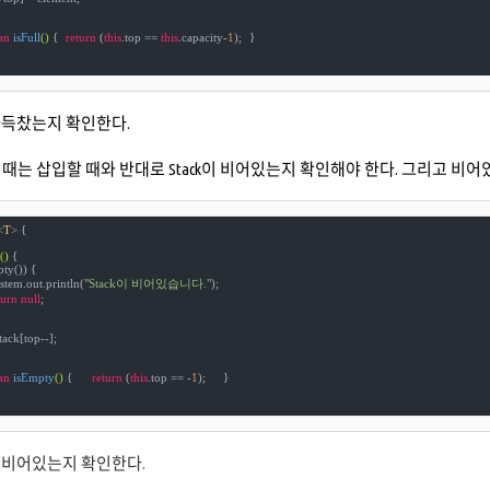
an
isFull
()
{	
return
 (
this
.top == 
this
.capacity-
1
);	}

택이 가득찼는지 확인한다.
때는 삽입할 때와 반대로 Stack이 비어있는지 확인해야 한다. 그리고 비
<
T
> 
{

()
{

ty()) {

System.out.println(
"Stack이 비어있습니다."
);

turn
null
;

tack[top--];

an
isEmpty
()
{	
return
 (
this
.top == -
1
);	}

스택이 비어있는지 확인한다.