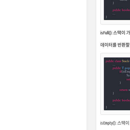
	}

public
boole
   	...

}
isFull(): 스
데이터를 반환할 
public
class
Stack
	...

public
 T 
pop
if
(isEmp
			
re
		}

return
 s
	}

public
boole
   	...

}
isEmpty(): 