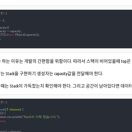
<
T
> 
{

 -
1
;

acity){

acity = capacity;

 (T[]) (
new
 Object[capacity]);

1
;

기화 하는 이유는 개발의 간편함을 위함이다. 따라서 스택이 비어있을때 top은 -
 Stack을 구현하기 생성자는 capacity값을 전달해야 한다.
때는 Stack이 가득찼는지 확인해야 한다. 그리고 공간이 남아있다면 데이
<
T
> 
{

push
(T element)
{

()) {

System.out.println(
"Stack이 가득 찼습니다."
);

turn
;
