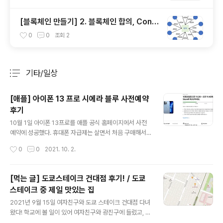
[블록체인 만들기] 2. 블록체인 합의, Cons
ensus
0
0
조회
2
기타/일상
분류 전체보기
주요 글 목록
[애플] 아이폰 13 프로 시에라 블루 사전예약
후기
글 내용
10월 1일 아이폰 13프로를 애플 공식 홈페이지에서 사전
예약에 성공했다. 휴대폰 자급제는 살면서 처음 구매해서
완전 설렜다. 전 세계적인 반도체 공급난을 애플도 피하지
작성시간
0
0
2021. 10. 2.
못해서 나중에 구매하면 언제 받을 수 있을지 모른다 해서
사전예약으로 구매했다. 조금 더 빠르게 사전예약으로 구
매한다는 결정을 했다면, 진짜 몇분만 더 빠르게 했더라면
[먹는 글] 도쿄스테이크 건대점 후기! / 도쿄
큰 할인을 받을 수 있었을텐데 아쉽기는 하다. 아이폰 13
스테이크 중 제일 맛있는 집
프로 128GB 픽업 진짜 엄청 고민했던건 128GB를 살지
글 내용
256GB를 살지 엄청난 고민을 했는데, 나는 사진을 많이
2021년 9월 15일 여자친구와 도쿄 스테이크 건대점 다녀
찍지 않고 무엇보다 맥북, 추후에 갤럭시 탭을 방출하고 구
왔다! 학교에 볼 일이 있어 여자친구와 광진구에 들렸고, 점
매할 아이패드와 연동을 위해 아이 클라우드를 사용할 예
심을 먹으러 도쿄 스테이크에 갔다. 여자친구와 2016년에