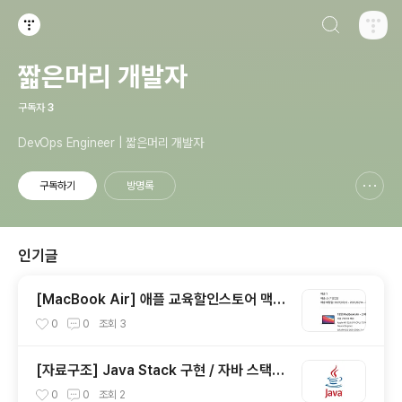
검색하기
티스토리
짧은머리 개발자
구독자
3
DevOps Engineer | 짧은머리 개발자
구독하기
방명록
신고하기 레이어
열기
인기글
[MacBook Air] 애플 교육할인스토어 맥북
에어 불량 교환 신청 ㅠㅠ
0
0
조회
3
[자료구조] Java Stack 구현 / 자바 스택
구현
0
0
조회
2