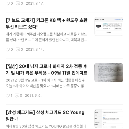
작성시간
0
0
2021. 9. 17.
정이기 때문에, 256기가는 딱히 필요 없다고 판단했다. 뭐
최초로 동일 지점의 도쿄 스테이크를 갔고, 너무 맛있어서
ProRes를 못찍잖아요..
다른 지점도 여러 곳 들렸던 경험이 있다. 근데 도쿄 스테이
크는 건대점 말고는 별로... 경기도의 한 지점은 고기가 완
[키보드 교체기] 키크론 K8 맥 + 윈도우 호환
전 질겼고, 또 다른 지점은 너무 불친절했다.. 블로그에 글
무선 키보드 샀다!
쓰려는 목표를 갖고 들린 지점이 아니라, 가게의 사진은 안
글 내용
찍었다.. 여자친구가 음식 사진을 촬영하는 걸 보고 "우와!
내가 기존에 아껴주던 레오폴드를 처분하고 새로운 키보드
나 블로그에 올릴래 사진 보내줘!" 하고 글 작성을 결정했
를 샀다. 쓰던 키보드에 문제가 있던건 아니고, 맥북과 윈도
기 때문이다. 홍보 목적의 글도 전혀 아니고, 그냥.. 나만 알
우를 오가는데 너무 복잡했기 때문이다. 기존에도 삼성 트
작성시간
0
0
2021. 9. 14.
면 아쉬운 지점인 것 같아 작성하는 것이니 뭐 가격은 다른
리오 500을 이용해서 맥 키보드를 대신했고, 레오폴드를
스..
윈도우용으로 사용했다. 문제는,, 이 두 녀석의 자리차지가
너무 심하다는것!! 심지어 필기를 위해 갤럭시 탭 S7+까지
[일상] 20대 남자 코로나 화이자 2차 접종 후
사용할땐 정말,, 너무 힘들었다. 심지어 나는 원격을 통해
기 및 내가 겪은 부작용 - 09월 11일 업데이트
내 서버 컴퓨터도 가끔 조작했는데, (서버컴퓨터는 전용 라
글 내용
이언 키보드가 있다. 근데 잘 안쓴다. 너무 불편해... 예쁜 쓰
2021년 8월 4일 코로나 1차 화이자 백신 접종을 마친 뒤,
레기..) 원격이 안먹거나, 필요시에는 전용 키보드를 사용해
오늘 2차 화이자 백신을 맞았다. 1차때는 아무 통증도 없었
야 했기에 그 사용성은 정말 말로 표현할 수 없다. 그래서
는데, 2차는 좀 아프다. 접종 시각 2021년 9월 6일 10시
작성시간
1
0
2021. 9. 6.
세 대를 지원하는 무선 키보드가 필요했고 트리오는 지속
33분, 1차 접종으로 부터 5주 경과 [3시간 경과, 13:30]
사용하기엔 손..
대략 3시간이 흐른 1시간 30분쯤 부터 약간의 두통과 어
지럼증, 그리고 허리통증이 느껴진다. [8시간 경과, 18:3
[삼성 체크카드] 삼성 체크카드 SC Young
0] 닭강정을 사먹으러 가기 위해 운전대를 잡은지 10분가
발급~!
량 지났다. 갑자기 왼쪽 가슴(심장 부근)의 왼쪽 사이드, 표
글 내용
현하기 애매한데 몸통을 직육면체라 했을 때, 좌측면이 갑
어제 8월 30일 삼성 체크카드 YOUNG 발급을 신청했다