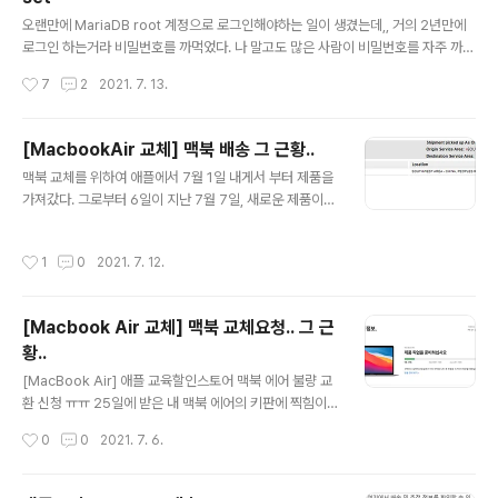
글 내용
오랜만에 MariaDB root 계정으로 로그인해야하는 일이 생겼는데,, 거의 2년만에
로그인 하는거라 비밀번호를 까먹었다. 나 말고도 많은 사람이 비밀번호를 자주 까먹
는 것 같아서 어떻게 초기화 할 수 있는지 공유하고자 이 글을 쓴다. 일단, MariaDB
작성시간
7
2
2021. 7. 13.
를 종료시켜야 한다. $ sudo systemctl stop mariadb $ sudo systemctl st
op mysql 이후에 mysql을 안전모드로 시작해야 한다. 그 이유는 비밀번호를 사용
하지 않고 접속하기 위해서임! (이때 뒤에 & 문자를 붙이는 이유는 프로세스를 백그
[MacbookAir 교체] 맥북 배송 그 근황..
라운드에서 mysql이 동작하게 하는 리눅스 명령어임. 그냥..ㅋㅋ 은근 모르는 사람
글 내용
맥북 교체를 위하여 애플에서 7월 1일 내게서 부터 제품을
많길래..) $ sudo mysqld_safe --skip-grant-tables & 실행..
가져갔다. 그로부터 6일이 지난 7월 7일, 새로운 제품이
내게 발송되었다. [MacbookAir M1] 맥북 에어 개봉기
애플 공홈 주문 DHL 배송... 애플 교육할인 스토어에서 18
작성시간
1
0
2021. 7. 12.
일날 맥북 에-어를 주문했다. 19년 그램 중고 가격이 꽤 잘
나가길래, 쓰던 그램을 처분하고 맥북 에어를 구매했다. 구
매 당시에 배송 예정 dev-whoan.xyz 위 글을 보면, 제품
[Macbook Air 교체] 맥북 교체요청.. 그 근
발송일로부터 5 영업일이 지난뒤 난 제품을 받을 수 있었
황..
다. 따라서, 이번에도 나는 5 영업일이 지난 내일 13일 제
글 내용
품을 받아볼 수 있을거라 기대했다. 하지만..ㅠㅠ.. 4일째인
[MacBook Air] 애플 교육할인스토어 맥북 에어 불량 교
오늘까지도 아직 내 제품은.. 한국땅을 밟지 못한 듯 하
환 신청 ㅠㅠ 25일에 받은 내 맥북 에어의 키판에 찍힘이
다..... 흑흑... 여자친구가 맥북과 같이..
있다..!!!] 받자마자 제일 처음에만 한번 보고, 이후에 블루
작성시간
0
0
2021. 7. 6.
투스 키보드만 사용해서 키판에 찍힘이 존재하는지 몰랐
다.. 그런데 한번 누워서 맥북 써봐 dev-whoan.xyz 맥북
키판에 찍힘이 있어서, 교체 요청을 한지 벌써 5일 지났다.