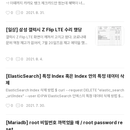
자기 너무 아프다. 쥐어 짜는 느낌? 5분 정도가 지나자 통
~! 이때까지 카카오 뱅크 체크카드만 썼는데 혜택이 너
증이 사라졌다. [11시간 경과, 21:48] 약간의 두통과 다시
무,,,, 없다싶이 해서 다른 체크카드를 알아보던 와중에! 삼
작성시간
0
0
2021. 8. 31.
시작된 몸통 좌측면에서 느껴지는 약간의..
성 체크카드가 보여서 신청했당! 그냥,, 쿠팡 할인에 항상
삼성카드가 있길래.. 또 삼성닷컴도... 삼성체크로 선택한
이유는 크게 없다. 어차피 지금 카카오 체크카드도 혜택을
[일상] 삼성 갤럭시 Z Flip LTE 수리 했당
크게 신경 안쓰고 있기 때문에, 다만 교통카드 10% 청구할
글 내용
갤럭시 Z Flip LTE 화면이 깨져서 고치고 왔다. 코로나때
인은 꽤 좋아보였고, 20대 실속이라는 문구가 눈에 띄어서
문에 액정 재고가 없어서, 7월 20일즈음 재고 예약을 했
신청했다. KB, 농협, 기타 등등 많은 카드사가 있지만 굳이
고, 오늘 도착했다는 연락이 와서 다녀왔다. 내가 수리한 부
삼성카드로 한 이유는, 쿠팡에 거의 항상 삼성체크카드 즉
품은 액정, 메인보드, 카메라 글라스, 뒷판 글라스 2개 이렇
시할인이 붙어있고, 삼성닷컴 혹은 갤캠스에서 구매할 때
작성시간
0
0
2021. 8. 4.
게 5개다. 그런데 액정에는 테두리, 배터리, 힌지가 일체형
삼성카드가 있으면 항상 10%이상 즉시할인이 되기 때문
이라 같이 교체된다. 메인보드도 수리하겠다고 말하니, 기
에, 삼성카드로 선택..
사님께서 "메인보드는 증상이 어떠시길래 고치시나요?" 라
[ElasticSearch] 특정 Index 혹은 Index 안의 특정 데이터 삭
고 물어보셨고, 너무 뜨겁다 했더니 원래 뜨겁다더라. 그래
제
서 "혹시 수리 안된다 하면 물에 빠트려서 다시 갖고올거에
글 내용
요! 지금 물에 적셔올까요?"했더니 놀라셔서 아니라고 수
ElasticSearch Index 삭제 방법 $ curl --request DELETE "elastic_search
리 해주겠다 하시더라. 문제가 있었는데 삼성케어플러스를
_url/index" --user ID:PW ElasticSearch 인덱스의 특정 데이터 삭제 방법 $c
구독중인데, 삼성서비스센터에서 가입조회가 안된다더라..
url --request POST "elastic_search_url/index/_delete_by_query" --u
작성시간
0
0
2021. 7. 30.
(...) 그래서 내 ..
ser ID:PW --data / " { "query":{ "match":{ "컬럼명":"조건" } } } " 이 때, --da
ta부분은 한줄로 써야 한다. 예시: $curl --request POST "elastic_search_ur
l/index/_delete_by_query" --user ID:PW --data "{\"query\":{\"match\":
[Mariadb] root 비밀번호 까먹었을 때 / root password re
{\"id\":..
set