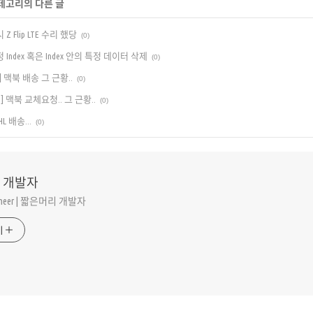
카테고리의 다른 글
Z Flip LTE 수리 했당
(0)
h] 특정 Index 혹은 Index 안의 특정 데이터 삭제
(0)
체] 맥북 배송 그 근황..
(0)
교체] 맥북 교체요청.. 그 근황..
(0)
 배송...
(0)
 개발자
gineer | 짧은머리 개발자
기