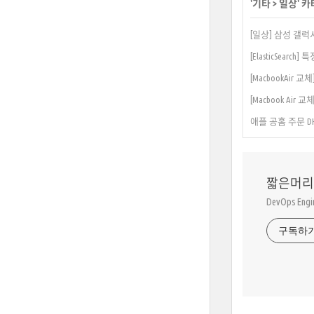
'
기타
>
일상
' 
[일상] 삼성 갤럭시 
[ElasticSearc
[MacbookAir 교
[Macbook Air 
애플 공홈 주문 DHL
짧은머리
DevOps En
구독하