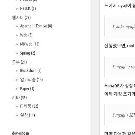
드에서 mysql이
NestJS
(0)
웹서버
(28)
Apache || Tomcat
(8)
$ sudo mysqld
Web
(5)
MKWeb
(10)
실행했으면, ro
Spring
(2)
공부
(21)
$ mysql -u ro
Blockchain
(6)
알고리즘
(14)
MariaDB가 
Paper
(1)
이제 계정 초기화
기타
(35)
IT제품
(22)
$ mysql > S
일상
(11)
dev-whoan
만약 다음과 같은