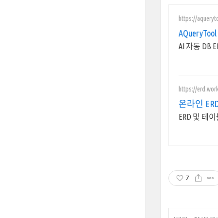
https://aqueryt
AQueryTool
AI 자동 DB
https://erd.wo
온라인 ER
ERD 및 테
7