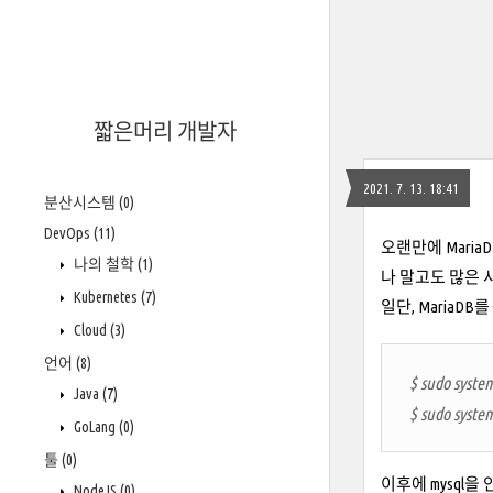
짧은머리 개발자
2021. 7. 13. 18:41
분산시스템
(0)
DevOps
(11)
오랜만에 Mari
나의 철학
(1)
나 말고도 많은 
Kubernetes
(7)
일단, MariaD
Cloud
(3)
언어
(8)
$ sudo syste
Java
(7)
$ sudo system
GoLang
(0)
툴
(0)
이후에 mysql
NodeJS
(0)