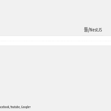
툴/NestJS
acebook
,
Youtube
,
Google+