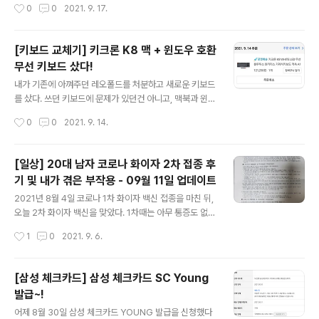
작성시간
0
0
2021. 9. 17.
정이기 때문에, 256기가는 딱히 필요 없다고 판단했다. 뭐
최초로 동일 지점의 도쿄 스테이크를 갔고, 너무 맛있어서
ProRes를 못찍잖아요..
다른 지점도 여러 곳 들렸던 경험이 있다. 근데 도쿄 스테이
크는 건대점 말고는 별로... 경기도의 한 지점은 고기가 완
[키보드 교체기] 키크론 K8 맥 + 윈도우 호환
전 질겼고, 또 다른 지점은 너무 불친절했다.. 블로그에 글
무선 키보드 샀다!
쓰려는 목표를 갖고 들린 지점이 아니라, 가게의 사진은 안
글 내용
찍었다.. 여자친구가 음식 사진을 촬영하는 걸 보고 "우와!
내가 기존에 아껴주던 레오폴드를 처분하고 새로운 키보드
나 블로그에 올릴래 사진 보내줘!" 하고 글 작성을 결정했
를 샀다. 쓰던 키보드에 문제가 있던건 아니고, 맥북과 윈도
기 때문이다. 홍보 목적의 글도 전혀 아니고, 그냥.. 나만 알
우를 오가는데 너무 복잡했기 때문이다. 기존에도 삼성 트
작성시간
0
0
2021. 9. 14.
면 아쉬운 지점인 것 같아 작성하는 것이니 뭐 가격은 다른
리오 500을 이용해서 맥 키보드를 대신했고, 레오폴드를
스..
윈도우용으로 사용했다. 문제는,, 이 두 녀석의 자리차지가
너무 심하다는것!! 심지어 필기를 위해 갤럭시 탭 S7+까지
[일상] 20대 남자 코로나 화이자 2차 접종 후
사용할땐 정말,, 너무 힘들었다. 심지어 나는 원격을 통해
기 및 내가 겪은 부작용 - 09월 11일 업데이트
내 서버 컴퓨터도 가끔 조작했는데, (서버컴퓨터는 전용 라
글 내용
이언 키보드가 있다. 근데 잘 안쓴다. 너무 불편해... 예쁜 쓰
2021년 8월 4일 코로나 1차 화이자 백신 접종을 마친 뒤,
레기..) 원격이 안먹거나, 필요시에는 전용 키보드를 사용해
오늘 2차 화이자 백신을 맞았다. 1차때는 아무 통증도 없었
야 했기에 그 사용성은 정말 말로 표현할 수 없다. 그래서
는데, 2차는 좀 아프다. 접종 시각 2021년 9월 6일 10시
작성시간
1
0
2021. 9. 6.
세 대를 지원하는 무선 키보드가 필요했고 트리오는 지속
33분, 1차 접종으로 부터 5주 경과 [3시간 경과, 13:30]
사용하기엔 손..
대략 3시간이 흐른 1시간 30분쯤 부터 약간의 두통과 어
지럼증, 그리고 허리통증이 느껴진다. [8시간 경과, 18:3
[삼성 체크카드] 삼성 체크카드 SC Young
0] 닭강정을 사먹으러 가기 위해 운전대를 잡은지 10분가
발급~!
량 지났다. 갑자기 왼쪽 가슴(심장 부근)의 왼쪽 사이드, 표
글 내용
현하기 애매한데 몸통을 직육면체라 했을 때, 좌측면이 갑
어제 8월 30일 삼성 체크카드 YOUNG 발급을 신청했다