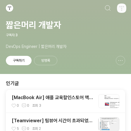
검색하기
티스토리
짧은머리 개발자
구독자
3
DevOps Engineer | 짧은머리 개발자
구독하기
방명록
신고하기 레이어
열기
인기글
[MacBook Air] 애플 교육할인스토어 맥북
에어 불량 교환 신청 ㅠㅠ
0
0
조회
3
[Teamviewer] 팀뷰어 시간이 초과되었습
니다. / 세션이 초과되었습니다. 문제 해결 방
5
0
조회
2