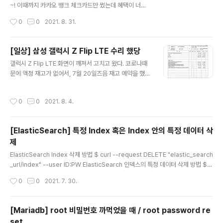
자기 너무 아프다. 쥐어 짜는 느낌? 5분 정도가 지나자 통
~! 이때까지 카카오 뱅크 체크카드만 썼는데 혜택이 너
증이 사라졌다. [11시간 경과, 21:48] 약간의 두통과 다시
무,,,, 없다싶이 해서 다른 체크카드를 알아보던 와중에! 삼
작성시간
0
0
2021. 8. 31.
시작된 몸통 좌측면에서 느껴지는 약간의..
성 체크카드가 보여서 신청했당! 그냥,, 쿠팡 할인에 항상
삼성카드가 있길래.. 또 삼성닷컴도... 삼성체크로 선택한
이유는 크게 없다. 어차피 지금 카카오 체크카드도 혜택을
[일상] 삼성 갤럭시 Z Flip LTE 수리 했당
크게 신경 안쓰고 있기 때문에, 다만 교통카드 10% 청구할
글 내용
갤럭시 Z Flip LTE 화면이 깨져서 고치고 왔다. 코로나때
인은 꽤 좋아보였고, 20대 실속이라는 문구가 눈에 띄어서
문에 액정 재고가 없어서, 7월 20일즈음 재고 예약을 했
신청했다. KB, 농협, 기타 등등 많은 카드사가 있지만 굳이
고, 오늘 도착했다는 연락이 와서 다녀왔다. 내가 수리한 부
삼성카드로 한 이유는, 쿠팡에 거의 항상 삼성체크카드 즉
품은 액정, 메인보드, 카메라 글라스, 뒷판 글라스 2개 이렇
시할인이 붙어있고, 삼성닷컴 혹은 갤캠스에서 구매할 때
작성시간
0
0
2021. 8. 4.
게 5개다. 그런데 액정에는 테두리, 배터리, 힌지가 일체형
삼성카드가 있으면 항상 10%이상 즉시할인이 되기 때문
이라 같이 교체된다. 메인보드도 수리하겠다고 말하니, 기
에, 삼성카드로 선택..
사님께서 "메인보드는 증상이 어떠시길래 고치시나요?" 라
[ElasticSearch] 특정 Index 혹은 Index 안의 특정 데이터 삭
고 물어보셨고, 너무 뜨겁다 했더니 원래 뜨겁다더라. 그래
제
서 "혹시 수리 안된다 하면 물에 빠트려서 다시 갖고올거에
글 내용
요! 지금 물에 적셔올까요?"했더니 놀라셔서 아니라고 수
ElasticSearch Index 삭제 방법 $ curl --request DELETE "elastic_search
리 해주겠다 하시더라. 문제가 있었는데 삼성케어플러스를
_url/index" --user ID:PW ElasticSearch 인덱스의 특정 데이터 삭제 방법 $c
구독중인데, 삼성서비스센터에서 가입조회가 안된다더라..
url --request POST "elastic_search_url/index/_delete_by_query" --u
작성시간
0
0
2021. 7. 30.
(...) 그래서 내 ..
ser ID:PW --data / " { "query":{ "match":{ "컬럼명":"조건" } } } " 이 때, --da
ta부분은 한줄로 써야 한다. 예시: $curl --request POST "elastic_search_ur
l/index/_delete_by_query" --user ID:PW --data "{\"query\":{\"match\":
[Mariadb] root 비밀번호 까먹었을 때 / root password re
{\"id\":..
set