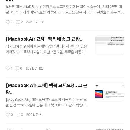
글 내용
오랜만에 MariaDB root 계정으로 로그인해야하는 일이 생겼는데,, 거의 2년만에
로그인 하는거라 비밀번호를 까먹었다. 나 말고도 많은 사람이 비밀번호를 자주 까먹
는 것 같아서 어떻게 초기화 할 수 있는지 공유하고자 이 글을 쓴다. 일단, MariaDB
작성시간
7
2
2021. 7. 13.
를 종료시켜야 한다. $ sudo systemctl stop mariadb $ sudo systemctl st
op mysql 이후에 mysql을 안전모드로 시작해야 한다. 그 이유는 비밀번호를 사용
하지 않고 접속하기 위해서임! (이때 뒤에 & 문자를 붙이는 이유는 프로세스를 백그
[MacbookAir 교체] 맥북 배송 그 근황..
라운드에서 mysql이 동작하게 하는 리눅스 명령어임. 그냥..ㅋㅋ 은근 모르는 사람
글 내용
맥북 교체를 위하여 애플에서 7월 1일 내게서 부터 제품을
많길래..) $ sudo mysqld_safe --skip-grant-tables & 실행..
가져갔다. 그로부터 6일이 지난 7월 7일, 새로운 제품이
내게 발송되었다. [MacbookAir M1] 맥북 에어 개봉기
애플 공홈 주문 DHL 배송... 애플 교육할인 스토어에서 18
작성시간
1
0
2021. 7. 12.
일날 맥북 에-어를 주문했다. 19년 그램 중고 가격이 꽤 잘
나가길래, 쓰던 그램을 처분하고 맥북 에어를 구매했다. 구
매 당시에 배송 예정 dev-whoan.xyz 위 글을 보면, 제품
[Macbook Air 교체] 맥북 교체요청.. 그 근
발송일로부터 5 영업일이 지난뒤 난 제품을 받을 수 있었
황..
다. 따라서, 이번에도 나는 5 영업일이 지난 내일 13일 제
글 내용
품을 받아볼 수 있을거라 기대했다. 하지만..ㅠㅠ.. 4일째인
[MacBook Air] 애플 교육할인스토어 맥북 에어 불량 교
오늘까지도 아직 내 제품은.. 한국땅을 밟지 못한 듯 하
환 신청 ㅠㅠ 25일에 받은 내 맥북 에어의 키판에 찍힘이
다..... 흑흑... 여자친구가 맥북과 같이..
있다..!!!] 받자마자 제일 처음에만 한번 보고, 이후에 블루
작성시간
0
0
2021. 7. 6.
투스 키보드만 사용해서 키판에 찍힘이 존재하는지 몰랐
다.. 그런데 한번 누워서 맥북 써봐 dev-whoan.xyz 맥북
키판에 찍힘이 있어서, 교체 요청을 한지 벌써 5일 지났다.