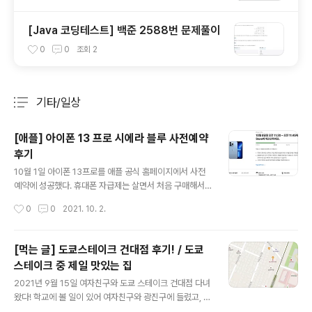
법
[Java 코딩테스트] 백준 2588번 문제풀이
0
0
조회
2
기타/일상
분류 전체보기
주요 글 목록
[애플] 아이폰 13 프로 시에라 블루 사전예약
후기
글 내용
10월 1일 아이폰 13프로를 애플 공식 홈페이지에서 사전
예약에 성공했다. 휴대폰 자급제는 살면서 처음 구매해서
완전 설렜다. 전 세계적인 반도체 공급난을 애플도 피하지
작성시간
0
0
2021. 10. 2.
못해서 나중에 구매하면 언제 받을 수 있을지 모른다 해서
사전예약으로 구매했다. 조금 더 빠르게 사전예약으로 구
매한다는 결정을 했다면, 진짜 몇분만 더 빠르게 했더라면
[먹는 글] 도쿄스테이크 건대점 후기! / 도쿄
큰 할인을 받을 수 있었을텐데 아쉽기는 하다. 아이폰 13
스테이크 중 제일 맛있는 집
프로 128GB 픽업 진짜 엄청 고민했던건 128GB를 살지
글 내용
256GB를 살지 엄청난 고민을 했는데, 나는 사진을 많이
2021년 9월 15일 여자친구와 도쿄 스테이크 건대점 다녀
찍지 않고 무엇보다 맥북, 추후에 갤럭시 탭을 방출하고 구
왔다! 학교에 볼 일이 있어 여자친구와 광진구에 들렸고, 점
매할 아이패드와 연동을 위해 아이 클라우드를 사용할 예
심을 먹으러 도쿄 스테이크에 갔다. 여자친구와 2016년에