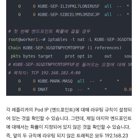
0
0
 KUBE-SEP-ILIVPKL
7
LONIRUSF  
all
  --  *   
0
0
 KUBE-SEP-SIBCELYMSJMZUCJP  
all
  --  *   
# 첫 번째 엔드포인트 확률에 걸릴 경우
root
@worker
1
:~# iptables -t nat -L KUBE-SEP-
3
Chain
 KUBE-SEP-
3
GSDTNPYCMTOPFUF (
1
 references)

pkts
# KUBE-SEP-3GSDTNPYCMTOPFUF로 들어오는 요청에 대해 
# 목적지: TCP 192.168.182.4:80
0
0
 KUBE-MARK-MASQ  
all
  --  *      *       
0
0
 DNAT       tcp  --  *      *       
0.0.0
각 레플리카의 Pod IP (엔드포인트)에 대해 라우팅 규칙이 설정되
어 있는 것을 확인할 수 있습니다. 그런데, 제일 마지막 엔드포인트
에 대해서는 확률이 지정되어 있지 않은 것을 확인할 수 있습니다.
즉, 앞의 두 규칙에 라우팅 되지 않은 트래픽은 모두 192.168.23