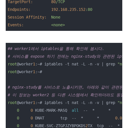
TargetPort:
80
/TCP
Endpoints:
192.168
.235
.152
:80
Session Affinity:
None
Events:
<none>
## worker1에서 iptables을 통해 확인해 봅시다.
# 서비스를 expose 하기 전에는 nginx-study와 관련된 ipt
root
@worker
1
:~# iptables -t nat -L -n -v | grep 
"ngi
root
@worker
1
:~#

# nginx-study를 서비스로 노출시키면, 아래와 같이 관련된
# 이 정보는 worker2 등 다른 시스템에서 확인하더라도 동일
root
@worker
1
:~# iptables -t nat -L -n -v | grep 
"ngi
0
0
 KUBE-MARK-MASQ  
all
  --  *      *       
0
0
 DNAT       tcp  --  *      *       
0.0.0
0
0
 KUBE-SVC-ZTGPJZYBPOKDS
2
TX  tcp  --  *   