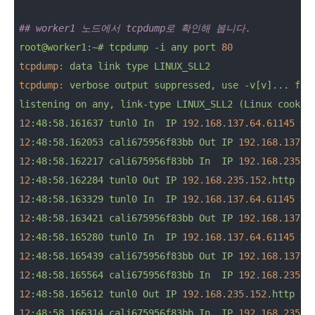
## worker1 노드에서 tcpdump로 확인해 봅니다.
root@worker1:~#
tcpdump
-i
any
port
80
tcpdump:
data
link
type
LINUX_SLL2
tcpdump:
verbose
output
suppressed,
use
-v[v]...
for
listening
on
any,
link-type
LINUX_SLL2
(Linux
cooked
12
:48:58.161637
tunl0
In
IP
192.168
.137
.64
.61145
>
12
:48:58.162053
cali675956f83bb
Out
IP
192.168
.137
.6
12
:48:58.162217
cali675956f83bb
In
IP
192.168
.235
.1
12
:48:58.162284
tunl0
Out
IP
192.168
.235
.152
.http
>
12
:48:58.163329
tunl0
In
IP
192.168
.137
.64
.61145
>
12
:48:58.163421
cali675956f83bb
Out
IP
192.168
.137
.6
12
:48:58.165280
tunl0
In
IP
192.168
.137
.64
.61145
>
12
:48:58.165439
cali675956f83bb
Out
IP
192.168
.137
.6
12
:48:58.165564
cali675956f83bb
In
IP
192.168
.235
.1
12
:48:58.165612
tunl0
Out
IP
192.168
.235
.152
.http
>
12
:48:58.166314
cali675956f83bb
In
IP
192.168
.235
.1