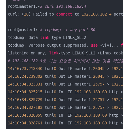
root@master1:~
# curl 192.168.182.4
curl: (
28
) Failed to 
connect
 to 
192.168
.
182.4
 port 
8
root@master1:~
# tcpdump -i any port 80
tcpdump: data 
link
 type LINUX_SLL2

tcpdump: verbose output suppressed, 
use
 -v[v]... 
for
listening on any, 
link
-type LINUX_SLL2 (Linux cooked
# 192.168.182.4로 가는 요청은 처리되지 않는 것을 확인할
14
:
16
:
23.213340
 tunl
0
 Out IP master1.
26045
 > 
192.168
14
:
16
:
24.239302
 tunl
0
 Out IP master1.
26045
 > 
192.168
14
:
16
:
34.823831
 tunl
0
 Out IP master1.
25757
 > 
192.168
14
:
16
:
34.825215
 tunl
0
 In  IP 
192.168
.
189.69
.http > m
14
:
16
:
34.825729
 tunl
0
 Out IP master1.
25757
 > 
192.168
14
:
16
:
34.827183
 tunl
0
 Out IP master1.
25757
 > 
192.168
14
:
16
:
34.828059
 tunl
0
 In  IP 
192.168
.
189.69
.http > m
14
:
16
:
34.828761
 tunl
0
 In  IP 
192.168
.
189.69
.http > m