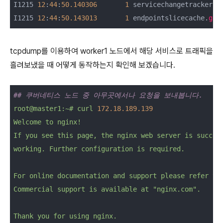
I1215 
12
:
44
:
50.140306
1
 servicechangetracker.
g
I1215 
12
:
44
:
50.143013
1
 endpointslicecache.
go
:
tcpdump를 이용하여 worker1 노드에서 해당 서비스로 트래픽을
흘려보냈을 때 어떻게 동작하는지 확인해 보겠습니다.
## 쿠버네티스 노드 중 아무곳에서나 요청을 보내봅니다.
root@master1:~#
curl
172.18
.189
.139
Welcome
to
nginx!
If
you
see
this
page,
the
nginx
web
server
is
succes
working.
Further
configuration
is
required.
For
online
documentation
and
support
please
refer
to
Commercial
support
is
available
at
"nginx.com"
.
Thank
you
for
using
nginx.