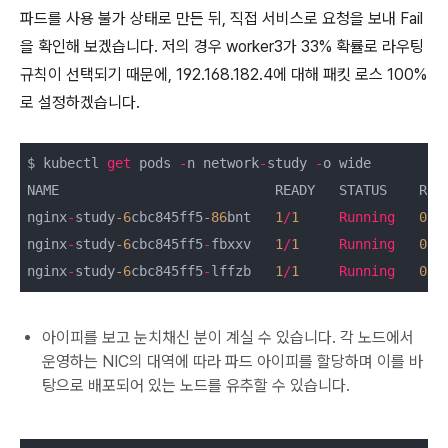
파드를 사용 불가 상태로 만든 뒤, 직접 서비스로 요청을 보내 Fail
을 확인해 보겠습니다. 저의 경우 worker3가 33% 확률로 라우팅
규칙이 선택되기 때문에, 192.168.182.4에 대해 패킷 로스 100%
로 설정하겠습니다.
$ kubectl 
get
 pods 
-
n network
-
study 
-
o wide

NAME                           READY   STATUS    REST
nginx
-
study
-6
cbc845ff5
-86
bnt   
1
/
1
Running
0
nginx
-
study
-6
cbc845ff5
-
fbxxv   
1
/
1
Running
0
nginx
-
study
-6
cbc845ff5
-
lffzb   
1
/
1
Running
0
아이피를 보고 눈치채신 분이 계실 수 있습니다. 각 노드에서
운영하는 NIC의 대역에 따라 파드 아이피를 할당하며 이를 바
탕으로 배포되어 있는 노드를 유추할 수 있습니다.