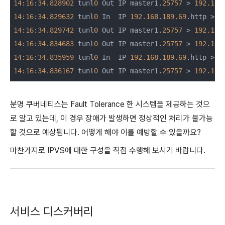
14
:
16
:
34.828902
 tunl
0
 Out IP master1.
25757
 > 
192.168
14
:
16
:
34.829632
 tunl
0
 In  IP 
192.168
.
189.69
.http > m
14
:
16
:
34.829742
 tunl
0
 Out IP master1.
25757
 > 
192.168
14
:
16
:
34.834683
 tunl
0
 Out IP master1.
25757
 > 
192.168
14
:
16
:
34.835959
 tunl
0
 In  IP 
192.168
.
189.69
.http > m
14
:
16
:
34.836167
 tunl
0
 Out IP master1.
25757
 > 
192.168
분명 쿠버네티스는 Fault Tolerance 한 시스템을 제공하는 것으
로 알고 있는데, 이 경우 장애가 발생하면 정상적인 처리가 불가능
할 것으로 예상됩니다. 어떻게 해야 이를 예방할 수 있을까요?
마찬가지로 IPVS에 대한 구성을 직접 수행해 보시기 바랍니다.
서비스 디스커버리