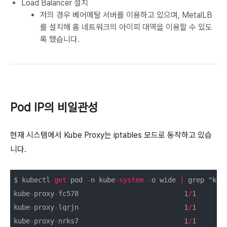
Load Balancer 설치
저의 경우 베어메탈 서버를 이용하고 있으며, MetalLB
를 설치해 홈 네트워크의 아이피 대역을 이용할 수 있도
록 했습니다.
Pod IP의 비일관성
현재 시스템에서 Kube Proxy는 iptables 모드로 동작하고 있습
니다.
$ kubectl 
get
 pod 
-
n kube
-
system
-
o wide 
|
 grep "kube
kube
-
proxy
-
fc578                          
1
/
1
Ru
kube
-
proxy
-
lqrjn                          
1
/
1
Ru
kube
-
proxy
-
nrks7                          
1
/
1
Ru