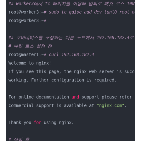
## worker3에서 tc 패키지를 이용해 임의로 패킷 로스 100
root@worker3:~
# sudo tc qdisc add dev tunl0 root net
root@worker3:~
#
## 쿠버네티스를 구성하는 다른 노드에서 192.168.182.4로
# 패킷 로스 설정 전
root@master1:~
# curl 192.168.182.4
Welcome to nginx!

If you see this page, the nginx web server is succes
working. Further configuration is required.

For online documentation 
and
 support please refer to
Commercial support is available at 
"nginx.com"
.

Thank you 
for
 using nginx.

# 설정 후