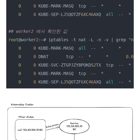
0
0
 KUBE-MARK-MASQ  tcp  --  *      *      !
0
0
 KUBE-SEP-LJ
5
QOTZF
6
XC
46
AXQ  
all
  --  *   
## worker2 에서 확인한 값
root
@worker
2
:~# iptables -t nat -L -n -v | grep 
"ngi
0
0
 KUBE-MARK-MASQ  
all
  --  *      *       
0
0
 DNAT       tcp  --  *      *       
0.0.0
0
0
 KUBE-SVC-ZTGPJZYBPOKDS
2
TX  tcp  --  *   
0
0
 KUBE-MARK-MASQ  tcp  --  *      *      !
0
0
 KUBE-SEP-LJ
5
QOTZF
6
XC
46
AXQ  
all
  --  *   