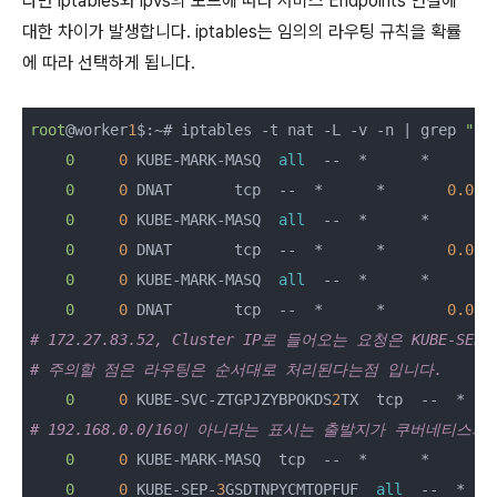
다만 iptables와 ipvs의 모드에 따라 서비스 Endpoints 연결에
대한 차이가 발생합니다. iptables는 임의의 라우팅 규칙을 확률
에 따라 선택하게 됩니다.
root
@worker
1
$:~# iptables -t nat -L -v -n | grep 
"ng
0
0
 KUBE-MARK-MASQ  
all
  --  *      *       
0
0
 DNAT       tcp  --  *      *       
0.0.0
0
0
 KUBE-MARK-MASQ  
all
  --  *      *       
0
0
 DNAT       tcp  --  *      *       
0.0.0
0
0
 KUBE-MARK-MASQ  
all
  --  *      *       
0
0
 DNAT       tcp  --  *      *       
0.0.0
# 172.27.83.52, Cluster IP로 들어오는 요청은 KUBE-SE
# 주의할 점은 라우팅은 순서대로 처리된다는점 입니다.
0
0
 KUBE-SVC-ZTGPJZYBPOKDS
2
TX  tcp  --  *   
# 192.168.0.0/16이 아니라는 표시는 출발지가 쿠버네티스의 P
0
0
 KUBE-MARK-MASQ  tcp  --  *      *      !
0
0
 KUBE-SEP-
3
GSDTNPYCMTOPFUF  
all
  --  *   