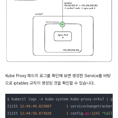
Kube Proxy 파드의 로그를 확인해 보면 생성한 Service를 바탕
으로 iptables 규칙이 생성된 것을 확인할 수 있습니다.
$ kubectl logs -n kube-system kube-proxy-nrks7 | gre
I1215 
12
:
44
:
49.823887
1
 servicechangetracker.
g
I1215 
12
:
44
:
50.073028
1
 config.
go
:
124
] 
"Callin