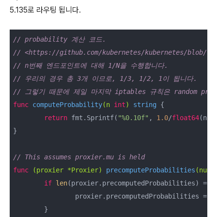
5.135로 라우팅 됩니다.
// probability 계산 코드.
// <https://github.com/kubernetes/kubernetes/blob/cb
// n번째 엔드포인트에 대해 1/N을 수행합니다.
// 우리의 경우 총 3개 이므로, 1/3, 1/2, 1이 됩니다.
// 그렇기 때문에 제일 마지막 iptables 규칙은 random pr
func
computeProbability
(n 
int
)
string
 {

return
 fmt.Sprintf(
"%0.10f"
, 
1.0
/
float64
(n))

}

// This assumes proxier.mu is held
func
(proxier *Proxier)
precomputeProbabilities
(numb
if
len
(proxier.precomputedProbabilities) == 
		proxier.precomputedProbabilities = 
a
	}
