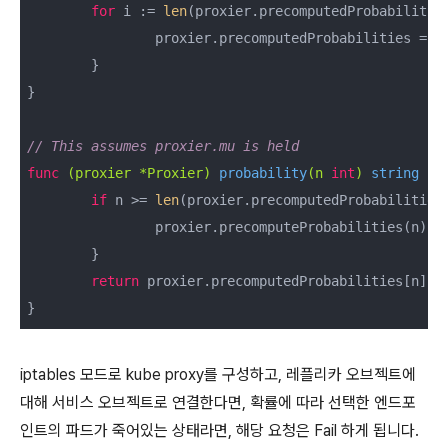
for
 i := 
len
(proxier.precomputedProbabilities
		proxier.precomputedProbabilities = 
a
	}

}

// This assumes proxier.mu is held
func
(proxier *Proxier)
probability
(n 
int
)
string
 {

if
 n >= 
len
(proxier.precomputedProbabilities)
		proxier.precomputeProbabilities(n)

	}

return
 proxier.precomputedProbabilities[n]

iptables 모드로 kube proxy를 구성하고, 레플리카 오브젝트에
대해 서비스 오브젝트로 연결한다면, 확률에 따라 선택한 엔드포
인트의 파드가 죽어있는 상태라면, 해당 요청은 Fail 하게 됩니다.