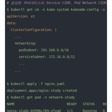
# 생성한 쿠버네티스의 Service CIDR, Pod Network CID
$
kubectl
get
cm
-n
kube-system
kubeadm-config
-o
ya
apiVersion:
v1
data:
ClusterConfiguration:
|

    ...

    networking:

      podSubnet: 192.168.0.0/16

      serviceSubnet: 172.16.0.0/12

      ...

$
kubectl
apply
-f
nginx.yaml
deployment.apps/nginx-study
created
$
kubectl
get
pod
-n
network-study
NAME
READY
STATUS
REST
nginx-study-b5996c7b9-nfvqd
1
/1
Running
0