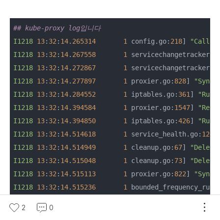
## kube-proxy log입니다
I1218
13
:
32
:
14
.
265314
1
 config.go:
218
] 
"Callin
I1218
13
:
32
:
14
.
267558
1
 servicechangetracker.g
I1218
13
:
32
:
14
.
272867
1
 servicechangetracker.g
I1218
13
:
32
:
14
.
277897
1
 proxier.go:
828
] 
"Synci
I1218
13
:
32
:
14
.
284552
1
 iptables.go:
361
] 
"Runn
I1218
13
:
32
:
14
.
394584
1
 proxier.go:
1547
] 
"Relo
I1218
13
:
32
:
14
.
394850
1
 iptables.go:
426
] 
"Runn
I1218
13
:
32
:
14
.
514618
1
 service_health.go:
124
]
I1218
13
:
32
:
14
.
514949
1
 cleanup.go:
67
] 
"Deleti
I1218
13
:
32
:
14
.
515048
1
 cleanup.go:
73
] 
"Deleti
I1218
13
:
32
:
14
.
515113
1
 proxier.go:
822
] 
"SyncP
I1218
13
:
32
:
14
.
515236
1
 bounded_frequency_runn
I1218
13
:
32
:
14
.
553788
1
 config.go:
124
] 
"Callin
2
0
I1218
13
:
32
:
14
.
555003
1
 endpointslicecache.go: