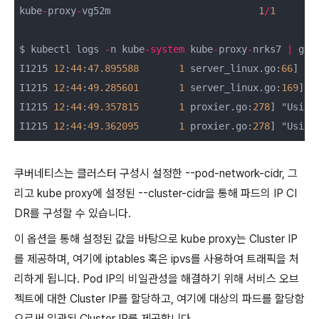
kube
-
proxy
-
vg52m                          
1
/
1
Ru
$ kubectl logs 
-
n kube
-
system
 kube
-
proxy
-
nrks7 
|
 gre
I1215 
12
:
44
:
47.895588
1
 server_linux.go:
66
] "U
I1215 
12
:
44
:
49.285601
1
 server_linux.go:
169
] "
I1215 
12
:
44
:
49.357815
1
 proxier.go:
278
] "Using
I1215 
12
:
44
:
49.362095
1
 proxier.go:
278
] "Using
쿠버네티스는 클러스터 구성시 설정한 --pod-network-cidr, 그
리고 kube proxy에 설정된 --cluster-cidr을 통해 파드의 IP CI
DR를 구성할 수 있습니다.
이 옵션을 통해 설정된 값을 바탕으로 kube proxy는 Cluster IP
를 제공하며, 여기에 iptables 혹은 ipvs를 사용하여 트래픽을 처
리하게 됩니다. Pod IP의 비일관성을 해결하기 위해 서비스 오브
젝트에 대한 Cluster IP를 할당하고, 여기에 대상의 파드를 할당함
으로써 일관된 Cluster IP를 제공합니다.