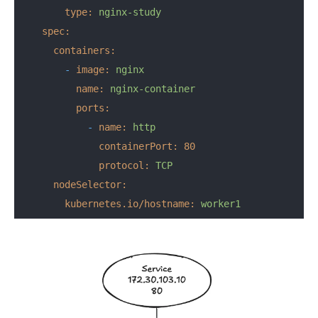
type:
nginx-study
spec:
containers:
-
image:
nginx
name:
nginx-container
ports:
-
name:
http
containerPort:
80
protocol:
TCP
nodeSelector:
kubernetes.io/hostname:
worker1