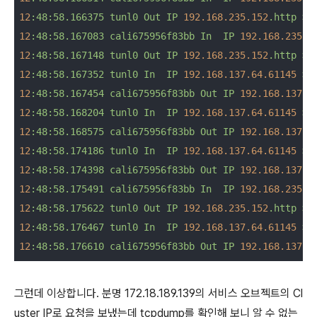
12
:48:58.166375
tunl0
Out
IP
192.168
.235
.152
.http
>
12
:48:58.167083
cali675956f83bb
In
IP
192.168
.235
.1
12
:48:58.167148
tunl0
Out
IP
192.168
.235
.152
.http
>
12
:48:58.167352
tunl0
In
IP
192.168
.137
.64
.61145
>
12
:48:58.167454
cali675956f83bb
Out
IP
192.168
.137
.6
12
:48:58.168204
tunl0
In
IP
192.168
.137
.64
.61145
>
12
:48:58.168575
cali675956f83bb
Out
IP
192.168
.137
.6
12
:48:58.174186
tunl0
In
IP
192.168
.137
.64
.61145
>
12
:48:58.174398
cali675956f83bb
Out
IP
192.168
.137
.6
12
:48:58.175491
cali675956f83bb
In
IP
192.168
.235
.1
12
:48:58.175622
tunl0
Out
IP
192.168
.235
.152
.http
>
12
:48:58.176467
tunl0
In
IP
192.168
.137
.64
.61145
>
12
:48:58.176610
cali675956f83bb
Out
IP
192.168
.137
.6
그런데 이상합니다. 분명 172.18.189.139의 서비스 오브젝트의 Cl
uster IP로 요청을 보냈는데 tcpdump를 확인해 보니 알 수 없는