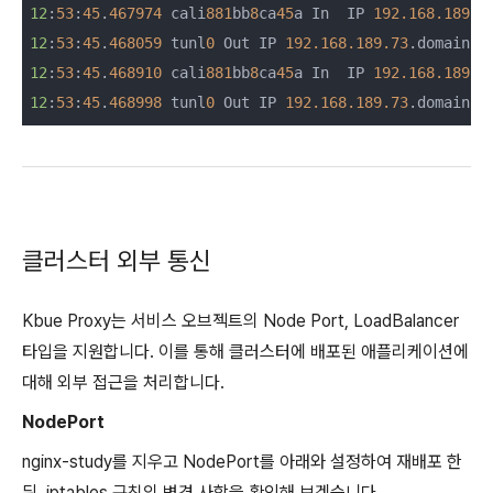
12
:
53
:
45
.
467974
 cali
881
bb
8
ca
45
a In  IP 
192.168.189.7
12
:
53
:
45
.
468059
 tunl
0
 Out IP 
192.168.189.73
.domain >
12
:
53
:
45
.
468910
 cali
881
bb
8
ca
45
a In  IP 
192.168.189.7
12
:
53
:
45
.
468998
 tunl
0
 Out IP 
192.168.189.73
.domain >
클러스터 외부 통신
Kbue Proxy는 서비스 오브젝트의 Node Port, LoadBalancer
타입을 지원합니다. 이를 통해 클러스터에 배포된 애플리케이션에
대해 외부 접근을 처리합니다.
NodePort
nginx-study를 지우고 NodePort를 아래와 설정하여 재배포 한
뒤, iptables 규칙의 변경 사항을 확인해 보겠습니다.