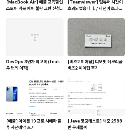
[MacBook Air] 애플 교육할인
[Teamviewer] 팀뷰어 시간이
스토어 맥북 에어 불량 교환 신청
초과되었습니다. / 세션이 초과되
ㅠㅠ
었습니다. 문제 해결 방법
DevOps 3년차 회고록 (feat.
[버즈2 이어팁] 디오핏 메모리폼
두 번의 이직)
버즈2 이어팁 후기
[애플] 아이폰 13 프로 시에라 블
[Java 코딩테스트] 백준 2588
루 사전예약 후기
번 문제풀이