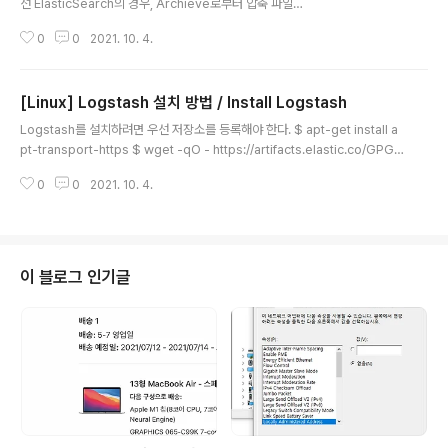
선 ElasticSearch의 경우, Archieve로부터 압축 파일을
내려받거나, deb 패키지를 이용한 설치 방법이 있다. 오늘
0
0
2021. 10. 4.
은 Archieve로부터 압축 파일을 내려 받는 방법을 알아보
려한다. $ cd /path/to/elasticsearch/be/installed
$ wget https://artifacts.elastic.co/downloads/el
[Linux] Logstash 설치 방법 / Install Logstash
asticsearch/elasticsearch-7.15.0-linux-x86_64.t
글 내용
ar.gz $ wget https://artifacts.elastic.co/downloa
Logstash를 설치하려면 우선 저장소를 등록해야 한다. $ apt-get install a
ds/elasticsearch/elasticsearch-7.15.0-linux-x86
pt-transport-https $ wget -qO - https://artifacts.elastic.co/GPG-
_64.tar.gz.sha512 s..
KEY-elasticsearch | sudo apt-key add - $ echo "deb https://artifa
0
0
2021. 10. 4.
cts.elastic.co/packages/7.x/apt stable main" | sudo tee -a /etc/ap
t/sources.list.d/elastic-7.x.list # 여기까지 저장소 등록이 끝났으면, logs
tash를 설치하자. $ apt-get update && sudo apt-get install logstash
Logstash 설정 로그스태시는 딱히 설정해줄게 없..
이 블로그 인기글