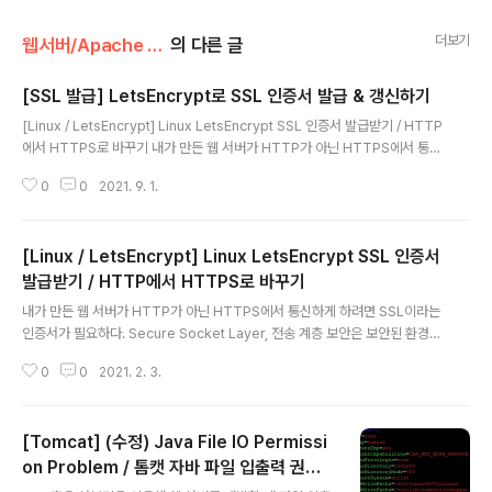
더보기
웹서버/Apache || Tomcat
의 다른 글
[SSL 발급] LetsEncrypt로 SSL 인증서 발급 & 갱신하기
글 내용
[Linux / LetsEncrypt] Linux LetsEncrypt SSL 인증서 발급받기 / HTTP
에서 HTTPS로 바꾸기 내가 만든 웹 서버가 HTTP가 아닌 HTTPS에서 통신
하게 하려면 SSL이라는 인증서가 필요하다. Secure Socket Layer, 전송 계
0
0
2021. 9. 1.
층 보안은 보안된 환경에서의 통신을 제공하기 위한 규약이다. 조금 왜곡을 보
태 dev-whoan.xyz 예전에 LetsEncrypt로 SSL 인증서 발급 받는 방법을
작성했었다. 해당 방법은 깃헙 자체를 clone하는 방식이었고, 오늘은 패키지
[Linux / LetsEncrypt] Linux LetsEncrypt SSL 인증서
매니저를 통해 설치하여 SSL 인증서를 발급받는 방법을 서술하려 한다. 우선 l
etsencrypt를 설치해주자. $ apt-get update -y $ apt-get install lets
발급받기 / HTTP에서 HTTPS로 바꾸기
글 내용
en..
내가 만든 웹 서버가 HTTP가 아닌 HTTPS에서 통신하게 하려면 SSL이라는
인증서가 필요하다. Secure Socket Layer, 전송 계층 보안은 보안된 환경에
서의 통신을 제공하기 위한 규약이다. 조금 왜곡을 보태 간단하게 말하면 HTT
0
0
2021. 2. 3.
P의 취약한 해킹을 보안하기 위해 SSL을 이용함으로써 해킹으로부터 안전할
수 있는 것이다. 뿐만 아니라 간혹 웹서버 개발 중에 CORS 관련 오류나, 오류
내용에서 HTTPS에서만 가능하다. 는 문구를 확인할 수 있는데, 이를 해결하기
[Tomcat] (수정) Java File IO Permissi
위해서는 HTTPS가 필요하다. 유료 HTTPS의 경우 비싼 돈이 들기 때문에 나
같은 학생 개발자나 간단한 개발에서는 굳이 돈을 내고 쓸 필요가 없는데, 이 때
on Problem / 톰캣 자바 파일 입출력 권한
글 내용
LetsEncrypt를 이용해 SSL 인증서를 무료로 발급받을 수 있..