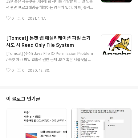
문제
JSP 혹은 서블릿을 이용해 웹 서버를 개발할 때 파일 입출
력 관련 프로그래밍을 해야하는 경우가 있다. 이 때, 출력
파일의 권한을 수정할 때, 수정되지 않는 경우가 있다. 이번
0
0
2021. 1. 17.
게시글에 작성할 문제의 경우, 파일을 생성할 때는 정상적
으로 권한이 변경됐으나, 폴더를 생성할 때는 권한이 정상
적으로 변경되지 않았다. 아무리 생각해봐도 톰캣의 권한
[Tomcat] 톰캣 웹 애플리케이션 파일 쓰기
문제라면 생성되는 파일또한 권한이 정상적으로 변경되지
않아야 했으나, 정상적으로 출력되는 바람에 꽤 많이 헤매
시도 시 Read Only File System
글 내용
었다. 2021.11.23 추가 만약에, 아래 문단의 방법으로 안
[Tomcat] (수정) Java File IO Permission Problem
될 경우 아래 명령어를 통해 ReadWritePaths가 정상적
/ 톰캣 자바 파일 입출력 권한 문제 JSP 혹은 서블릿을 이
으로 수정되었는지 확인해보자. 아직까지 왜 파일이 설정
용해 웹 서버를 개발할 때 파일 입출력 관련 프로그래밍을
한대로 안바뀌는지 이유는 찾지 못했다. 이유를 찾으면 게
0
0
2020. 12. 30.
해야하는 경우가 있다. 이 때, 출력 파일의 권한을 수정할
시글을 업데이트 하겠당..
때, 수정되지 않는 경우가 있다. 이번 게시글에 작성할 dev
-whoan.xyz 위 링크를 통해 확인 부탁드립니다. 톰캣 8.
5 버전 이상부터 톰캣 컨텍스트 애플리케이션에서 파일 쓰
기 작업을 할 때 정상적으로 안되는 경우가 있다. 톰캣 버전
이 블로그 인기글
이 올라가면서 시스템 보안을 위한 정책이 추가된건데, 기
본적으로 톰캣이 포함된 webapps와 logs 파일에 읽고
쓰기를 지원하고, 다른 경로는 설정을 통해 읽고 쓰기가 가
능하게끔 해야한다. 이러한 방법에는 다음..