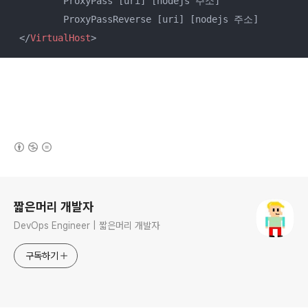
         ProxyPass [uri] [nodejs 주소]

         ProxyPassReverse [uri] [nodejs 주소]

</
VirtualHost
>
(새창열림)
로그 정보
짧은머리 개발자
DevOps Engineer | 짧은머리 개발자
구독하기