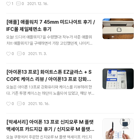
작성시간
1
0
2021. 12. 16.
구가 불편함을 감수하고 사용중이었는데, 디오핏 메모리
가 두매 들어있어서 놀랐다. 돔글라스 EZ의 경우 강화유리
팁을 사용하면서 이제 안빠진다고 한다..
가 한 장 들어있어서 비싼감이 있었는데, 오하이는 그에 비
해 두장 들어있어서 좋았다. 무엇보다 ESR이나 돔글라스
[애플] 애플워치 7 45mm 미드나이트 후기 /
와 비교했을 때 부착틀이 너무 잘 되어 있다. 타 제품, ESR,
IFC몰 제일제면소 후기
돔글라스의 경우에는 부착 틀이 있어도 내가 직접 강화유
글 내용
리의 위치를 맞춰야 하기 때문에 어긋나는 문제가 있었지
오늘! 드디어 애플워치7을 수령했다! 작누가 사준 애플워
만, 오하이의 경우에는 부착틀에 강화유리를 아예 끼우고,
치!!! 애플워치7을 구매하면서 가장 고민했던게, 나이키를
핸드폰에 틀을 맞추는 방식이기 때문에 전혀 어긋날 문제
살지 일반을 살지 엄청 고민했다. 나이키랑 일반모델의 차
작성시간
0
0
2021. 11. 3.
가 없다. 1번 가이드 필름을 때고 핸드폰에 부착 틀을 올리
이는 나이키 전용 워치 페이스가 포함되어 있느냐의 차이
면 위 사진처럼 쫘아아..
뿐이고, 고전적인 시계의 페이스를 선호하는 나로써는 딱
히 안쓸거 같아서 일반 모델로 결정했다. 지금보니 나이키
[아이폰13 프로] 화이트스톤 EZ글라스 + S
모델 기본 워치 페이스가 좀 얄밉다. 색상은 실물을 보기 전
COPE 케이스 리뷰 / 아이폰13 프로 강화유
에는 스타라이트를 사려 했지만, 내 손목에 갖다 댄 순간 미
글 내용
리 추천
드나이트로 결정했다. 약간 스타라이트는,, 여자를 타겟으
오늘은 아이폰 13프로 강화유리와 케이스를 리뷰하려 한
로 해서 나온 느낌..? 스타라이트 45mm는 너무 거대했고,
다. 기존 투명 케이스는 하단이 노출되어 있었고, 해당 부분
41mm는 그냥 딱 여자꺼였다. 와 상자 너무 예뻐.. 역시 애
은 기스가 많이 생기기 때문에 꽤 신경쓰이는 부분이었다.
작성시간
0
0
2021. 10. 16.
플은 제품을 개봉할 때 사람을 두근거리게 하는 포인트를
그래서 대안 제품을 찾고 있었는데, 아사모카페에서 화이
잘 알고있다. 패키징도..
트스톤사의 강화유리 EZ글라스와 SCOPE 케이스 체험단
을 모집하고 있길래 신청했고, 운좋게 선정됐다! 먼저 강화
[악세서리] 아이폰 13 프로 신지모루 M 플랫
유리를 부착하고, 케이스를 휴대폰에 씌울 예정이다. 9H강
맥세이프 카드지갑 후기 / 신지모루 M 플랫
화유리, FullClear, Full Touch, 강력한 올레포빅 코팅 기
글 내용
카드지갑 자력
스에 강한 EZ글라스 우선 강화유리 스펙은 다음과 같다. 1.
오늘 쿠팡에서 주문한 신지모루 M 플랫 맥세이프 카드지