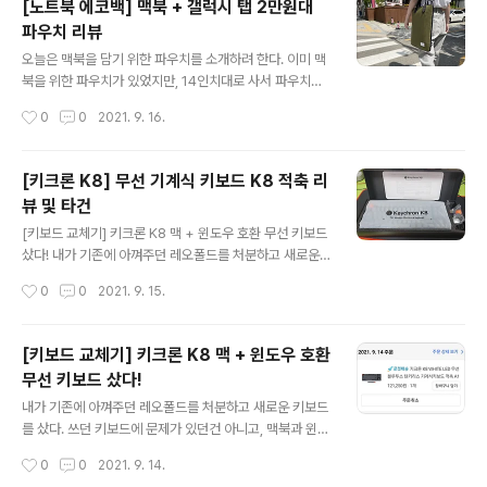
[노트북 에코백] 맥북 + 갤럭시 탭 2만원대
전 질겼고, 또 다른 지점은 너무 불친절했다.. 블로그에 글
파우치 리뷰
쓰려는 목표를 갖고 들린 지점이 아니라, 가게의 사진은 안
글 내용
찍었다.. 여자친구가 음식 사진을 촬영하는 걸 보고 "우와!
오늘은 맥북을 담기 위한 파우치를 소개하려 한다. 이미 맥
나 블로그에 올릴래 사진 보내줘!" 하고 글 작성을 결정했
북을 위한 파우치가 있었지만, 14인치대로 사서 파우치가
기 때문이다. 홍보 목적의 글도 전혀 아니고, 그냥.. 나만 알
너무 울게됐다. 그래서 새로운 파우치를 살까말까 고민하
작성시간
0
0
2021. 9. 16.
면 아쉬운 지점인 것 같아 작성하는 것이니 뭐 가격은 다른
던 중, 와디즈에 정말 저렴하게 좋아보이는 파우치가 올라
스..
와서 바로 구매했다!! 태블릿까지 수납 가능한 파우치를 고
르게 된 이유는 매번 태블릿과 맥북을 따로 가방에 챙기는
[키크론 K8] 무선 기계식 키보드 K8 적축 리
게 은근 짐이었고, 귀찮았기 때문이다. 추가적으로 내부에
뷰 및 타건
수납공간까지 존재하여 항상 잉여로웠던 보조배터리, 그리
글 내용
고 SSD도 여유롭게 챙길 수 있어서 좋아보였기 때문이다.
[키보드 교체기] 키크론 K8 맥 + 윈도우 호환 무선 키보드
내가 사진고자라서,, 일단 뭐,, 그렇구나~! 생각해주길 바란
샀다! 내가 기존에 아껴주던 레오폴드를 처분하고 새로운
다.. 우선 정면을 보면 아래쪽에 깔끔하게 제조사인 의 마크
키보드를 샀다. 쓰던 키보드에 문제가 있던건 아니고, 맥북
작성시간
0
0
2021. 9. 15.
가 들어가있고, 후면에는 이름표 같은걸 넣을 수 있는 공간
과 윈도우를 오가는데 너무 복잡했기 때문이다. 기존에도
이 존재한다. 내부를 보면, ..
삼성 트리오 500을 이용 dev-whoan.xyz 오늘 어제 주
문한 키크론 K8이 집에 도착했다!! 트리오 너무 불편했는
[키보드 교체기] 키크론 K8 맥 + 윈도우 호환
데 오예 오.. 뭔가 포장 예쁘다.. 레오폴드는 좀 조잡했는데,
무선 키보드 샀다!
키크론은 깔끔하니 박스는 마음에 든다. 박스를 개봉하면,
글 내용
위 처럼 제품이 포장되어 있는데, 예쁘다.. 레오폴드에서는
내가 기존에 아껴주던 레오폴드를 처분하고 새로운 키보드
느낄 수 없었던 감정인데 신경써서 잘 만든 것 같다. 비닐을
를 샀다. 쓰던 키보드에 문제가 있던건 아니고, 맥북과 윈도
벗기고 키보드를 꺼내니, 투명 뚜껑이 달려있는데 해당 케
우를 오가는데 너무 복잡했기 때문이다. 기존에도 삼성 트
작성시간
0
0
2021. 9. 14.
이스(?)로 과연 키(축)들을 보호할 수 있을지 의문이 든다.
리오 500을 이용해서 맥 키보드를 대신했고, 레오폴드를