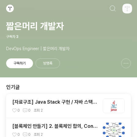
검색하기
티스토리
짧은머리 개발자
구독자
3
DevOps Engineer | 짧은머리 개발자
구독하기
방명록
신고하기 레이어
열기
인기글
[자료구조] Java Stack 구현 / 자바 스택
구현
0
0
조회
2
[블록체인 만들기] 2. 블록체인 합의, Cons
ensus
0
0
조회
2