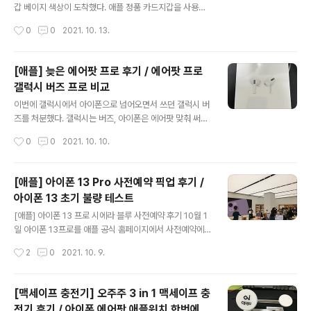
9H 화학처리 강화유리 - 9H 경도를 가져 일상 스크래치부
갑 베이지 색상이 도착했다. 애플 정품 카드지갑을 사용하
터 강한 보호력을 갖는다. 2. Full Clear - 빛 투과율이 띄
고 싶은데, 도저히 75,000원이란 돈을 주고 사지는 못하
작성시간
0
0
2021. 10. 13.
어나 디스플레이를 왜곡 없이 있는 그대로 보여준다. 3..
겠다. 진짜 내돈주긴 아깝고 남이 사주면 고마운 그런 제품
이 애플 정품 악세서리가 아닌가 싶다. 애플 정품 악세서리
의 악명높은 가격 때문에, 서드파티 제품을 알아봤는데, 나
[애플] 늦은 에어팟 프로 후기 / 에어팟 프로
는 그 중 신지모루 제품을 선택했다. 무엇보다 자력이 강한
갤럭시 버즈 프로 비교
제품을 찾고 있었는데, 신지모루는 제품 설명에 정품보다
글 내용
강한 1600G 자력이라고 대놓고 광고하고 있어서 해당 제
이번에 갤럭시에서 아이폰으로 넘어오면서 쓰던 갤럭시 버
품으로 선택했다. 또한 바깥면을 향한 차폐 기능이 없어 N
즈를 처분했다. 갤럭시는 버즈, 아이폰은 에어팟 맞춰 써야
FC태그 등 교통카드 이용이 가능한 제품이다. 색상은 많이
동기화 및 연동의 효율이 증가하기 때문에 나도 에어팟을
작성시간
0
0
2021. 10. 10.
고민했는데, 휴대폰이 시블이라 무난한 베이지로 선택했
구매하려 기다리고 있었다. 기존에 갖고 있던 갤럭시 액티
다. 제품의 구성품은 간단하다. ..
브2, 갤럭시 버즈2, 갤럭시 버즈 프로를 다 처분하면서 에
어팟 프로를 하나 구매하려 했는데, 아이폰을 128에서 25
[애플] 아이폰 13 Pro 사전예약 픽업 후기 /
6으로 변경하면서 에어팟 프로를 구매할 총알이 부족한 문
아이폰 13 초기 불량 테스트
제가 발생했다. 그래서 당근마켓에서 미개봉이 저렴하게
글 내용
올라오는거 없나 엄청 찾아보고 있었는데, 15만원에 에어
[애플] 아이폰 13 프로 시에라 블루 사전예약 후기 10월 1
팟 프로 미개봉이 올라온게 아닌가?!?! 그래서 하던일을 모
일 아이폰 13프로를 애플 공식 홈페이지에서 사전예약에
두 멈추고 바로 달려가서 에어팟 프로를 샀다. 판매자가 쿠
성공했다. 휴대폰 자급제는 살면서 처음 구매해서 완전 설
작성시간
2
0
2021. 10. 9.
팡에서 구매한 제품이기 때문에, 요즘 재포장 관련 이슈가
렜다. 전 세계적인 반도체 공급난을 애플도 피하지 못해서
많아서 걱정했지만 다행히 9월 제..
나중에 구매하 dev-whoan.xyz 10월 8일 금요일, 대망
의 그 날이 왔다. 픽업메일이 전날 저녁 10시까지 안와서
[맥세이프 충전기] 오주주 3 in 1 맥세이프 충
걱정했는데, 픽업 메일은 보니 12시간 전에 매크로로 발송
전기 후기 / 아이폰 에어팟 애플워치 한번에