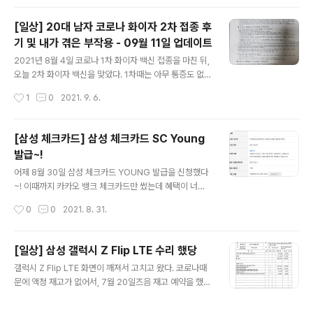
..
윈도우용으로 사용했다. 문제는,, 이 두 녀석의 자리차지가
너무 심하다는것!! 심지어 필기를 위해 갤럭시 탭 S7+까지
[일상] 20대 남자 코로나 화이자 2차 접종 후
사용할땐 정말,, 너무 힘들었다. 심지어 나는 원격을 통해
기 및 내가 겪은 부작용 - 09월 11일 업데이트
내 서버 컴퓨터도 가끔 조작했는데, (서버컴퓨터는 전용 라
글 내용
이언 키보드가 있다. 근데 잘 안쓴다. 너무 불편해... 예쁜 쓰
2021년 8월 4일 코로나 1차 화이자 백신 접종을 마친 뒤,
레기..) 원격이 안먹거나, 필요시에는 전용 키보드를 사용해
오늘 2차 화이자 백신을 맞았다. 1차때는 아무 통증도 없었
야 했기에 그 사용성은 정말 말로 표현할 수 없다. 그래서
는데, 2차는 좀 아프다. 접종 시각 2021년 9월 6일 10시
작성시간
1
0
2021. 9. 6.
세 대를 지원하는 무선 키보드가 필요했고 트리오는 지속
33분, 1차 접종으로 부터 5주 경과 [3시간 경과, 13:30]
사용하기엔 손..
대략 3시간이 흐른 1시간 30분쯤 부터 약간의 두통과 어
지럼증, 그리고 허리통증이 느껴진다. [8시간 경과, 18:3
[삼성 체크카드] 삼성 체크카드 SC Young
0] 닭강정을 사먹으러 가기 위해 운전대를 잡은지 10분가
발급~!
량 지났다. 갑자기 왼쪽 가슴(심장 부근)의 왼쪽 사이드, 표
글 내용
현하기 애매한데 몸통을 직육면체라 했을 때, 좌측면이 갑
어제 8월 30일 삼성 체크카드 YOUNG 발급을 신청했다
자기 너무 아프다. 쥐어 짜는 느낌? 5분 정도가 지나자 통
~! 이때까지 카카오 뱅크 체크카드만 썼는데 혜택이 너
증이 사라졌다. [11시간 경과, 21:48] 약간의 두통과 다시
무,,,, 없다싶이 해서 다른 체크카드를 알아보던 와중에! 삼
작성시간
0
0
2021. 8. 31.
시작된 몸통 좌측면에서 느껴지는 약간의..
성 체크카드가 보여서 신청했당! 그냥,, 쿠팡 할인에 항상
삼성카드가 있길래.. 또 삼성닷컴도... 삼성체크로 선택한
이유는 크게 없다. 어차피 지금 카카오 체크카드도 혜택을
[일상] 삼성 갤럭시 Z Flip LTE 수리 했당
크게 신경 안쓰고 있기 때문에, 다만 교통카드 10% 청구할
글 내용
갤럭시 Z Flip LTE 화면이 깨져서 고치고 왔다. 코로나때
인은 꽤 좋아보였고, 20대 실속이라는 문구가 눈에 띄어서
문에 액정 재고가 없어서, 7월 20일즈음 재고 예약을 했
신청했다. KB, 농협, 기타 등등 많은 카드사가 있지만 굳이
고, 오늘 도착했다는 연락이 와서 다녀왔다. 내가 수리한 부
삼성카드로 한 이유는, 쿠팡에 거의 항상 삼성체크카드 즉
품은 액정, 메인보드, 카메라 글라스, 뒷판 글라스 2개 이렇
시할인이 붙어있고, 삼성닷컴 혹은 갤캠스에서 구매할 때