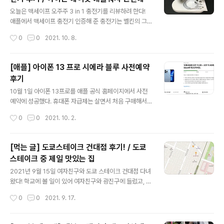
되는 것 같더라. 혹시 픽업메일이 너무 안날아와도 걱정하
글 내용
지 말자. 오후 2시에 전화해서 확인했을때, 이미 제품은 매
오늘은 맥세이프 오주주 3 in 1 충전기를 리뷰하려 한다!
장에 도착해 있고 곧 픽업 준비 상태로 넘어갈것같다고 안
애플에서 맥세이프 충전기 인증해 준 충전기는 벨킨의 그
내 받았음에도, 메일은 픽업 12시간 전에 왔다. 사람이 엄
것밖에 없는데, 17만9천원은 선 넘었지.. 여튼 그래서 써드
작성시간
0
0
2021. 10. 8.
청 많이 바글바글 거릴거라 생각해서, 생각보다 1시간 일찍
파티 충전기를 알아보고 있는 중, 오주주가 할인 세일을 하
방문했음에도 ..
고 있었고, 마침 내가 모아놓은 포인트랑 얼추 비슷해서 오
주주로 샀다. 솔직히 박스 포장지는 뭐 어떻건 의미 없으니
[애플] 아이폰 13 프로 시에라 블루 사전예약
넘어갈래! 구성품은 간단하게 본체, C to C 케이블, 그리고
후기
사용설명서가 있다. 사진은 못찍었는데, 나는 처음 받았을
글 내용
때 저 ojuju마크 있는 부분이 아예 떨어져서 배송 왔었다.
10월 1일 아이폰 13프로를 애플 공식 홈페이지에서 사전
놀래서 붙였는데 사진을 남길걸... 일단 아직까지 떨어지진
예약에 성공했다. 휴대폰 자급제는 살면서 처음 구매해서
않는듯 하다. ojuju 마크 붙어있는 부분이 맥세이프 충전대
완전 설렜다. 전 세계적인 반도체 공급난을 애플도 피하지
작성시간
0
0
2021. 10. 2.
고, 오른쪽의 작은 원이 애플워치 충전을 위한 거치대다.
못해서 나중에 구매하면 언제 받을 수 있을지 모른다 해서
그..
사전예약으로 구매했다. 조금 더 빠르게 사전예약으로 구
매한다는 결정을 했다면, 진짜 몇분만 더 빠르게 했더라면
[먹는 글] 도쿄스테이크 건대점 후기! / 도쿄
큰 할인을 받을 수 있었을텐데 아쉽기는 하다. 아이폰 13
스테이크 중 제일 맛있는 집
프로 128GB 픽업 진짜 엄청 고민했던건 128GB를 살지
글 내용
256GB를 살지 엄청난 고민을 했는데, 나는 사진을 많이
2021년 9월 15일 여자친구와 도쿄 스테이크 건대점 다녀
찍지 않고 무엇보다 맥북, 추후에 갤럭시 탭을 방출하고 구
왔다! 학교에 볼 일이 있어 여자친구와 광진구에 들렸고, 점
매할 아이패드와 연동을 위해 아이 클라우드를 사용할 예
심을 먹으러 도쿄 스테이크에 갔다. 여자친구와 2016년에
작성시간
0
0
2021. 9. 17.
정이기 때문에, 256기가는 딱히 필요 없다고 판단했다. 뭐
최초로 동일 지점의 도쿄 스테이크를 갔고, 너무 맛있어서
ProRes를 못찍잖아요..
다른 지점도 여러 곳 들렸던 경험이 있다. 근데 도쿄 스테이
크는 건대점 말고는 별로... 경기도의 한 지점은 고기가 완