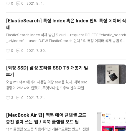
작성시간
0
0
2021. 8. 4.
게 5개다. 그런데 액정에는 테두리, 배터리, 힌지가 일체형
삼성카드가 있으면 항상 10%이상 즉시할인이 되기 때문
이라 같이 교체된다. 메인보드도 수리하겠다고 말하니, 기
에, 삼성카드로 선택..
사님께서 "메인보드는 증상이 어떠시길래 고치시나요?" 라
[ElasticSearch] 특정 Index 혹은 Index 안의 특정 데이터 삭
고 물어보셨고, 너무 뜨겁다 했더니 원래 뜨겁다더라. 그래
제
서 "혹시 수리 안된다 하면 물에 빠트려서 다시 갖고올거에
글 내용
요! 지금 물에 적셔올까요?"했더니 놀라셔서 아니라고 수
ElasticSearch Index 삭제 방법 $ curl --request DELETE "elastic_search
리 해주겠다 하시더라. 문제가 있었는데 삼성케어플러스를
_url/index" --user ID:PW ElasticSearch 인덱스의 특정 데이터 삭제 방법 $c
구독중인데, 삼성서비스센터에서 가입조회가 안된다더라..
url --request POST "elastic_search_url/index/_delete_by_query" --u
작성시간
0
0
2021. 7. 30.
(...) 그래서 내 ..
ser ID:PW --data / " { "query":{ "match":{ "컬럼명":"조건" } } } " 이 때, --da
ta부분은 한줄로 써야 한다. 예시: $curl --request POST "elastic_search_ur
l/index/_delete_by_query" --user ID:PW --data "{\"query\":{\"match\":
[외장 SSD] 삼성 포터블 SSD T5 개봉기 및
{\"id\":..
후기
글 내용
오늘 m1 맥북 에어에 사용할 외장 ssd를 샀다. 맥북 ssd
용량이 256밖에 안됐고, 무엇보다 윈도우맥 간의 파일 이
동이 생각보다 귀찮아서 ssd를 마련했다. 근데,, 가격이,,
작성시간
3
0
2021. 7. 21.
ㅠㅠ,,과거에 누나가 동일제품 살 때는 10만원이었는데,, 5
0%나 올랐다..15만원.......휴... 더 최신 제품인 T7도 있는
데, T5를 선택한 이유는 다음과 같다. 1. 가격이 비싸다. T
[MacBook Air 팁] 맥북 에어 클램쉘 모드
7제품은 20만원이고, T5는 15만원이다. 2. 내가 사용중
충전 없이 쓰는 법 / 맥북 클램쉘 모드 팁
인 벨킨 USB 허브가 3.1밖에 지원하지 않는다. 3. T7의
글 내용
속도를 모두 사용할 만큼 큰 용량의 파일을 사용하지 않는
맥북 클램쉘 모드를 사용하려면 기본적으로는 반드시 전원