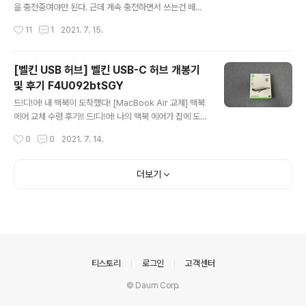
다. 다음 맥은 포트가 늘어날 예정이라는데, 해당 제품에 C
을 충전중여야만 된다. 근데 계속 충전하면서 쓰는건 배터
to C로 사용하면 어떨까 생각 해봤지만, 해당 내용은 애플
리에 안좋을거라는 생각도 들어서 클램쉘 모드를 전원 연
작성시간
11
1
2021. 7. 15.
이 공식적으로 얘기한 게 아니라서..
결 없이 쓰는 법을 찾게 됐고, 1시간의 노력의 결과를 공유
하려 한다. [MacBook Air 교체] 맥북 에어 교체 수령 후
기!! 드!디!어! 나의 맥북 에어가 집에 도착했다!! 저번에는 5
[벨킨 USB 허브] 벨킨 USB-C 허브 개봉기
영업일 걸렸지만, 이번에는 6영업일 걸려서! 받았다! Any
및 후기 F4U092btSGY
way! 받았다! 저번에도 한번 뜯었던 박스지만, 이게 뭐라
글 내용
고 애플은 날 또 설레게할까 dev-whoan.xyz [벨킨 US
드!디!어! 내 맥북이 도착했다! [MacBook Air 교체] 맥북
B 허브] 벨킨 USB-C 허브 개봉기 및 후기 F4U092btS
에어 교체 수령 후기!! 드!디!어! 나의 맥북 에어가 집에 도착
GY 드!디!어! 내 맥북이 도착했다! [MacBook Air 교체]
했다!! 저번에는 5영업일 걸렸지만, 이번에는 6영업일 걸
작성시간
0
0
2021. 7. 14.
맥북 에어 교체 수령 후기!! 드!디!어!..
려서! 받았다! Anyway! 받았다! 저번에도 한번 뜯었던 박
스지만, 이게 뭐라고 애플은 날 또 설레게할까 dev-whoa
n.xyz 해당 맥북을 보면 알겠지만, 클램쉘 모드로 큰 모니
더보기
터에서 맥북을 사용하고 있다. 바로 맞다!!! 난 저 클램쉘 모
드에 사용된 허브에 대한 개봉기를 지금 쓰고 있다!!!ㅋㅋㅋ
(말투무엇) 해당 제품은 F4U092btSGY로, 여자친구가
생일선물로 사줬다.(갓자친구..ㅠㅠ) 정상 제품(?)은 쿠팡
에서 10만 9천원에 판매하고 있는데, 나는 박스 손상 제품
을 구매하여서 10만1천원에 구매할..
의안내
티스토리
로그인
고객센터
© Daum Corp.