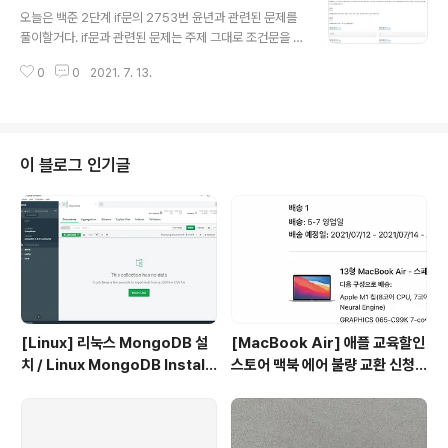
글 내용
BufferedReader와 java.io.InputStreamReader를
오늘은 백준 2단계 if문의 2753번 윤년과 관련된 문제를
사용했다. 시간에서 단순히 45분을 빼어주면 되는데, if문
풀이할거다. if문과 관련된 문제는 주제 그대로 조건문을 잘
을 사용하여 시간 연산을 해도 된다. 하지만 알고리즘을 공
활용하면 된다. 특히 2753번의 경우, 조건이 이미 적혀있
부하는 우리는 시간은 분으로 표현할 수 있다.라는 특징을
0
0
2021. 7. 13.
기 때문에, 크게 어려운 문제는 아니다. 제일 첫 조건에 대
이용하여 문제를 해결할 것이다. ..
한 문장을 보면 다음과 같이 정리할 수 있다. 조건 (년도가
4의 배수다.) AND (100의 배수가 아니다. OR 400의 배
수다.) 해당 조건만 보면 100의 배수가 아닌데 400의 배
수가 어떻게 걸리는지 잘 모르겠다. (400은 100의 배수이
이 블로그 인기글
고, 100은 또한 4의 배수이기 때문에..) 하지만 그 다음 문
장을 보면 그 말을 확실하게 이해할 수 있다. "1900년은 1
00의 배수이지만, 400의 배수가 아니라 윤년이 아니다."
즉, 100의 배수면서 400의 배수..
[Linux] 리눅스 MongoDB 설
[MacBook Air] 애플 교육할인
치 / Linux MongoDB Install
스토어 맥북 에어 불량 교환 신청
ation
ㅠㅠ