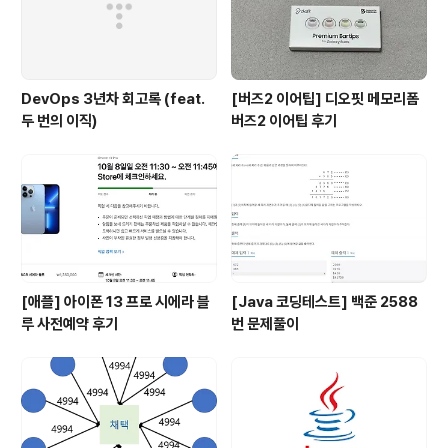
DevOps 3년차 회고록 (feat.
[버즈2 이어팁] 디오핏 메모리폼
두 번의 이직)
버즈2 이어팁 후기
[애플] 아이폰 13 프로 시에라 블
[Java 코딩테스트] 백준 2588
루 사전예약 후기
번 문제풀이