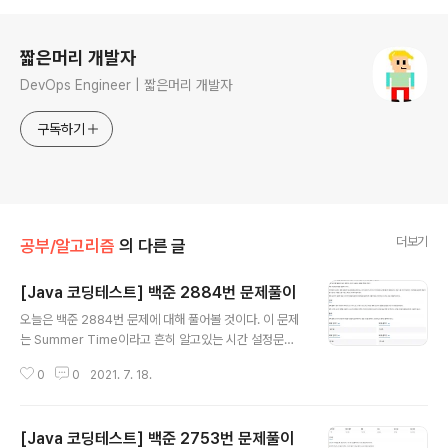
로그 정보
짧은머리 개발자
DevOps Engineer | 짧은머리 개발자
구독하기
더보기
공부/알고리즘
의 다른 글
[Java 코딩테스트] 백준 2884번 문제풀이
글 내용
오늘은 백준 2884번 문제에 대해 풀어볼 것이다. 이 문제
는 Summer Time이라고 흔히 알고있는 시간 설정문제
다. 실제보다 빠르게 시간을 설정하는 내용인데, 이 문제는
0
0
2021. 7. 18.
실제 설정시간보다 45분 빠르게 알람이 설정되면 된다. 알
람은 N시 M분에 울리기 때문에, 입력 값으로 "N M"이 주
어지면, 해당 시간에서 45분을 빼면 된다. 오늘은 입력 값
[Java 코딩테스트] 백준 2753번 문제풀이
을 받을 때 java.util.Scanner를 사용하지 않고, java.io.