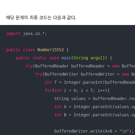
해당 문제의 최종 코드는 다음과 같다.
import
 java.io.*;

public
class
Number15552
{

public
static
void
main
(String args[])
{

try
(BufferedReader bufferedReader = 
new
 Buffe
try
(BufferedWriter bufferedWriter = 
new
 B
int
 T = Integer.parseInt(bufferedReade
for
(
int
 i = 
0
; i < T; i++){

                    String values = bufferedReader.rea
int
 A = Integer.parseInt(values.s
int
 B = Integer.parseInt(values.s
                    bufferedWriter.write(A+B + 
"\n"
);
