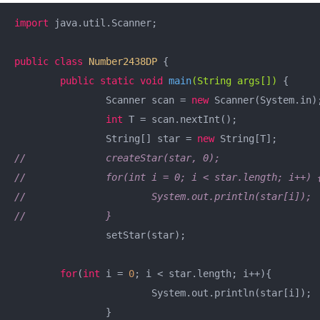
import
 java.util.Scanner;

public
class
Number2438DP
{

public
static
void
main
(String args[])
{

		Scanner scan = 
new
 Scanner(System.in);
int
 T = scan.nextInt();

		String[] star = 
new
//		createStar(star, 0);
//		for(int i = 0; i < star.length; i++) 
//			System.out.println(star[i]);
//		}
		setStar(star);

for
(
int
 i = 
0
; i < star.length; i++){

			System.out.println(star[i]);

		}
