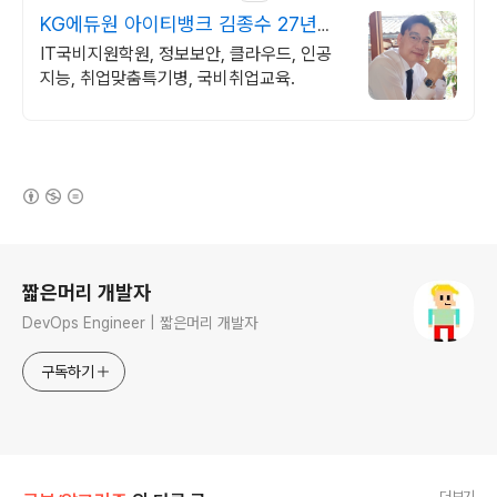
KG에듀원 아이티뱅크 김종수 27년경
력전문가 IT취업상담
IT국비지원학원, 정보보안, 클라우드, 인공
지능, 취업맞춤특기병, 국비취업교육.
(새창열림)
로그 정보
짧은머리 개발자
DevOps Engineer | 짧은머리 개발자
구독하기
더보기