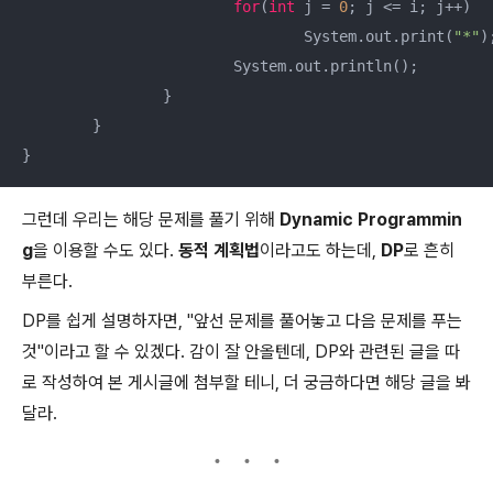
for
(
int
 j = 
0
; j <= i; j++)

				System.out.print(
"*"
);
			System.out.println();

		}

	}

}
그런데 우리는 해당 문제를 풀기 위해
Dynamic Programmin
g
을 이용할 수도 있다.
동적 계획법
이라고도 하는데,
DP
로 흔히
부른다.
DP를 쉽게 설명하자면, "앞선 문제를 풀어놓고 다음 문제를 푸는
것"이라고 할 수 있겠다. 감이 잘 안올텐데, DP와 관련된 글을 따
로 작성하여 본 게시글에 첨부할 테니, 더 궁금하다면 해당 글을 봐
달라.