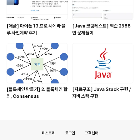
[애플] 아이폰 13 프로 시에라 블
[Java 코딩테스트] 백준 2588
루 사전예약 후기
번 문제풀이
[블록체인 만들기] 2. 블록체인 합
[자료구조] Java Stack 구현 /
의, Consensus
자바 스택 구현
의안내
티스토리
로그인
고객센터