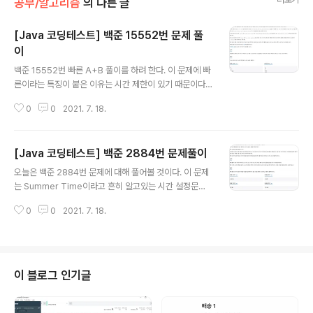
공부/알고리즘
의 다른 글
[Java 코딩테스트] 백준 15552번 문제 풀
이
글 내용
백준 15552번 빠른 A+B 풀이를 하려 한다. 이 문제에 빠
른이라는 특징이 붙은 이유는 시간 제한이 있기 때문이다.
Java를 사용하고 있다면 Scanner 대신 BufferedRea
0
0
2021. 7. 18.
der, System.out.println 대신 BufferedWriter를 사
용할 수 있다. 무엇이 다르길래 Scanner와 System.out.
println 대신 사용하라는 것일까? Scanner 대신 Buffer
[Java 코딩테스트] 백준 2884번 문제풀이
edReader 우선 Scanner와 BufferedReader를 비교
글 내용
해보자. Scanner는 어떤 입력에 대하여 parse하는 것을
오늘은 백준 2884번 문제에 대해 풀어볼 것이다. 이 문제
알 수 있다. 무슨말이냐면, 우리가 scanner를 통해 입력을
는 Summer Time이라고 흔히 알고있는 시간 설정문제
받을 때, 다음과 같은 함수들을 사용할 수 있다. int i = sca
다. 실제보다 빠르게 시간을 설정하는 내용인데, 이 문제는
n.nextInt(); byte b = s..
0
0
2021. 7. 18.
실제 설정시간보다 45분 빠르게 알람이 설정되면 된다. 알
람은 N시 M분에 울리기 때문에, 입력 값으로 "N M"이 주
어지면, 해당 시간에서 45분을 빼면 된다. 오늘은 입력 값
을 받을 때 java.util.Scanner를 사용하지 않고, java.io.
BufferedReader와 java.io.InputStreamReader를
이 블로그 인기글
사용했다. 시간에서 단순히 45분을 빼어주면 되는데, if문
을 사용하여 시간 연산을 해도 된다. 하지만 알고리즘을 공
부하는 우리는 시간은 분으로 표현할 수 있다.라는 특징을