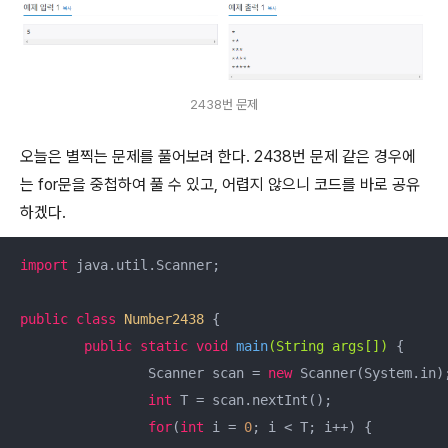
2438번 문제
오늘은 별찍는 문제를 풀어보려 한다. 2438번 문제 같은 경우에
는 for문을 중첩하여 풀 수 있고, 어렵지 않으니 코드를 바로 공유
하겠다.
import
 java.util.Scanner;

public
class
Number2438
{

public
static
void
main
(String args[])
{

		Scanner scan = 
new
 Scanner(System.in);
int
 T = scan.nextInt();

for
(
int
 i = 
0
; i < T; i++) {
