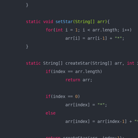
	}

static
void
setStar
(String[] arr)
{

for
(
int
 i = 
1
; i < arr.length; i++)

			arr[i] = arr[i-
1
] + 
"*"
;

	}

static
 String[] createStar(String[] arr, 
int
 
if
(index == arr.length)

return
 arr;

if
(index == 
0
)

			arr[index] = 
"*"
;

else
			arr[index] = arr[index-
1
] + 
"