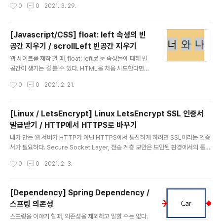
작성시간
0
0
2021. 3. 29.
프레임워크이며, MkWeb을 사용함으로써 편리하게 웹을
개발하자는게 그 취지이다. 특별한 점이 있다면, SSR(Ser
ver-Side Rendering) 방식이지만 어떻게 해야 프론트
[Javascript/CSS] float: left 속성의 빈
개발자가 더 쉽고 간편하게, 내가 알지 못하는 서버에 대한
공간 지우기 / scrollLeft 빈공간 지우기
고민 없이 웹 서비스를 할 수 있을까 하는 방향에서 접근하
글 내용
기 시작했다. 위에서 언급한 '이러한 방법으로도 만들 수 있
웹 사이트를 제작 할 때, float: left로 둔 속성들에 대해 빈
구나!'에 대한 경험은 SkyLove의 전창렬 이사님의 SkyF
공간이 생기는 걸 볼 수 있다. HTML을 처음 시도한다면
ramework를 보고 경험했고, 나도 웹서버를 독자적으로
아래와 같은 코드를 입력했을 때, 빈공간이 없어야 한다고
작성시간
0
0
2021. 2. 21.
만들..
생각할 수 있다. #p-wrapper{ float: left; backgroun
d-color: #f1cc82; } .p-tag{ display: inline-block;
background-color: #ccc; } 너 와 나 그럼에도 불구하
[Linux / LetsEncrypt] Linux LetsEncrypt SSL 인증서
고 위 사진처럼 너 와 나 사이에 공간이 생기는걸 볼 수 있
발급받기 / HTTP에서 HTTPS로 바꾸기
는데, 이는 버그가 아니라 HTML 문서에서 줄바꿈이 인식
글 내용
되어 공간이 발생한 것이다. 즉 이를 해결하기 위해서는 빈
내가 만든 웹 서버가 HTTP가 아닌 HTTPS에서 통신하게 하려면 SSL이라는 인증
공간에 대한 사이즈를 줄여야 하는데, 다음과 같은 방법이
서가 필요하다. Secure Socket Layer, 전송 계층 보안은 보안된 환경에서의 통신
있다. 1. 태그를 작성하면서 엔터(줄바꿈)을 하지 않..
을 제공하기 위한 규약이다. 조금 왜곡을 보태 간단하게 말하면 HTTP의 취약한 해
작성시간
0
0
2021. 2. 3.
킹을 보안하기 위해 SSL을 이용함으로써 해킹으로부터 안전할 수 있는 것이다. 뿐만
아니라 간혹 웹서버 개발 중에 CORS 관련 오류나, 오류 내용에서 HTTPS에서만
가능하다. 는 문구를 확인할 수 있는데, 이를 해결하기 위해서는 HTTPS가 필요하
[Dependency] Spring Dependency /
다. 유료 HTTPS의 경우 비싼 돈이 들기 때문에 나같은 학생 개발자나 간단한 개발
스프링 의존성
에서는 굳이 돈을 내고 쓸 필요가 없는데, 이 때 LetsEncrypt를 이용해 SSL 인증서
글 내용
를 무료로 발급받을 수 있..
스프링을 이야기 할때, 의존성을 제외하고 말할 수는 없다.