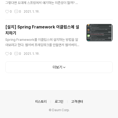
그렇다면 도대체 스프링에서 얘기하는 의존성이 뭘까? 프
로그래밍에서 의존성이라고 하면, 예를 들어 A라는 객체를
작성시간
0
0
2021. 1. 19.
만들 때 A의 원형태라고 생각하면 쉽다. 즉, A 객체는 A 클
래스에 의존하여 생성되는 것이다. Car myCar = new H
yndai(); 위 코드에서는 myCar가 Hyndai에 의존한다는
[설치] Spring Framework 이클립스에 설
것을 알 수 있다. 프로그램을 만들고, 이후에 코드를 업데이
치하기
트 해야하는 경우가 발생하면, A와 연관된 클래스를 모두
글 내용
수정해야 하는 일이 발생한다. 즉 의존성을 일일이 모두 변
Spring Framework를 이클립스에 설치하는 방법을 알
경해줘야 하는 것이다. 만약 내가 현대차에서 Kia차로 바꾼
아보려고 한다. 웹서버 프레임워크를 만들면서 웹서버의
다면 어떻게 해야할 까? myCar가 사용되는 모든 곳에 대
기초를 공부하고 있고, 실제 환경(프레임워크 등)에서는 어
작성시간
0
0
2021. 1. 19.
해 Hyundai를 Kia로 바꿔줘야 하는 상황이 발생하..
떻게 동작하는지, 어떤식으로 문제를 해결했는지 공부하기
위해 스프링 프레임워크에 대해 알아보려고 한다. Spring
Framework는 어떤 기업을 가든 안쓰는곳이 없을 정도로
더보기
널리 쓰이는 프레임워크이다. 스프링 프레임워크가 뭐고
어쩌고 하는거는 따로 다루지 않겠다. 다만 Spring Fram
ework가 왜 잘 쓰이는지, 어떤 장점을 갖는지는 간단하게
적어보려고 한다. MVC, Dependency Injection, Tran
saction (AOP) 등. MVC: Model, View, Controller로
Model Controller..
의안내
티스토리
로그인
고객센터
© Daum Corp.