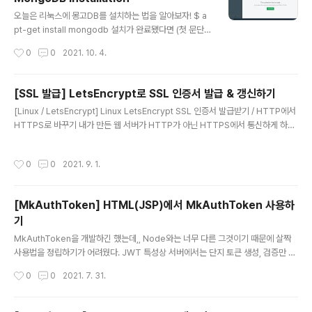
ar.gz $ wget https://artifacts.elastic.co/downloa
글 내용
ds/elasticsearch/elasticsearch-7.15.0-linux-x86
오늘은 리눅스에 몽고DB를 설치하는 법을 알아보자! $ a
_64.tar.gz.sha512 s..
pt-get install mongodb 설치가 완료됐다면 (첫 문단이
든 두 번째 문단이든) 몽고db가 정상적으로 실행되는지 확
작성시간
0
0
2021. 10. 4.
인해보자. $ systemctl start mongod 실행된다면 설
치 끝이다. MongoDB 설정 기본 설정파일 몽고db의 기
본 설정파일 위치는 [ /etc/mongodb.conf ]다. 해당 위
[SSL 발급] LetsEncrypt로 SSL 인증서 발급 & 갱신하기
치에서 접속 아이피, 포트, db 위치등 전반적인 설정을 할
글 내용
[Linux / LetsEncrypt] Linux LetsEncrypt SSL 인증서 발급받기 / HTTP에서
수 있다. 자주쓰는 옵션만 정리하면, 아래와 같다. dbpath:
HTTPS로 바꾸기 내가 만든 웹 서버가 HTTP가 아닌 HTTPS에서 통신하게 하려
데이터베이스 정보를 저장할 경로. 이 때 해당 경로는 이미
면 SSL이라는 인증서가 필요하다. Secure Socket Layer, 전송 계층 보안은 보안
만들어져 있어야 한다. logpath: 몽고디비 활동을 기록할
된 환경에서의 통신을 제공하기 위한 규약이다. 조금 왜곡을 보태 dev-whoan.xyz
경로. 마찬가지로 경로는 이미 만들어져 있어야 한다. bind
작성시간
0
0
2021. 9. 1.
예전에 LetsEncrypt로 SSL 인증서 발급 받는 방법을 작성했었다. 해당 방법은 깃
_ip: 접속제한 아이..
헙 자체를 clone하는 방식이었고, 오늘은 패키지 매니저를 통해 설치하여 SSL 인증
서를 발급받는 방법을 서술하려 한다. 우선 letsencrypt를 설치해주자. $ apt-get
[MkAuthToken] HTML(JSP)에서 MkAuthToken 사용하
update -y $ apt-get install letsen..
기
글 내용
MkAuthToken을 개발하긴 했는데,, Node와는 너무 다른 그것이기 때문에 살짝
사용법을 정립하기가 어려웠다. JWT 특성상 서버에서는 단지 토큰 생성, 검증만 수
행하기 때문에 모든 관리를 클라이언트가 해야하는 부담이 있고, MkWeb은 프론트
작성시간
0
0
2021. 7. 31.
개발자가 최대한 이러한 활동에 집중하지 않게 하자는 목표가 있었기 때문에 더욱 그
러했다. 하지만, JWT를 사용하기로 결정했고, 따라서 "클라이언트에서 이를 관리할
필요가 있다." 고 결론을 내렸다. 그럼 어떻게 Client에서 사용하게 할 것인가를 고민