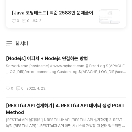
법
[Java 코딩테스트] 백준 2588번 문제풀이
0
0
조회
2
웹서버
분류 전체보기
주요 글 목록
[Nodejs] 아파치 + Nodejs 연결하는 방법
글 내용
ServerName [hostname] # www.myhost.com 등 ErrorLog ${APACHE
_LOG_DIR}/error-comnet.log CustomLog ${APACHE_LOG_DIR}/acce
ss.log combined ProxyRequests Off ProxyPreserveHost On ProxyP
ass [uri] [nodejs 주소] ProxyPassReverse [uri] [nodejs 주소]
작성시간
0
0
2022. 4. 23.
[RESTful API 설계하기] 4. RESTful API 데이터 생성 POST
Method
글 내용
[RESTful API 설계하기] 1. RESTful과 API [RESTful API 설계하기] 2. REST
특징 [RESTful API] 1. RESTful과 API 어떤 서비스를 개발할 때 본래 필수적인 기
능은 아니었지만, 이제는 필수적인 기능이 되어버린 API와 관련하여 글을 작성하려