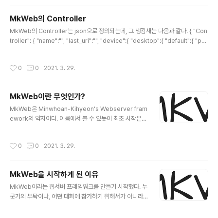
로그인을 구현해야 했는데, 이를 통해 해당 고민을 해결할 수 있었다. 일단 세션/쿠키
방식이 아닌 Json Web Token을 이용하여 사용자 인증을 구현하려 한다. 쉽게 설
MkWeb의 Controller
명하자면, Json 형태의 어떤 정보를 Token화 하여서 서버와 클라이언트가 주고받
글 내용
는 방식이다. 사용자가 로그인을 시도..
MkWeb의 Controller는 json으로 정의되는데, 그 생김새는 다음과 같다. { "Con
troller": { "name":"", "last_uri":"", "device":{ "desktop":{ "default":{ "pat
h":"/views/root", "file":"main.jsp", "uri":"" }, "en":{ "path":"/views/root/e
ng", "file":"main.jsp", "uri":"" } }, "android":{ "default":{ "path":"/views/ro
작성시간
0
0
2021. 3. 29.
ot/android", "file":"main.jsp", "uri":"/and" }, "en":{ "path":"/views/root/a
ndroid/eng", "file":"main.jsp", "ur..
MkWeb이란 무엇인가?
글 내용
MkWeb은 Minwhoan-Kihyeon's Webserver fram
ework의 약자이다. 이름에서 볼 수 있듯이 최초 시작은
나와 내 친구인 hyeonic 둘이서 개발을 시작하였다. Mk
Web은 앞장에서 언급한 바 있지만, 프론트 개발자가 더
작성시간
0
0
2021. 3. 29.
쉽고 간편하게, 내가 알지 못하는 서버에 대한 고민 없이 웹
서비스를 할 수 있게 도와주는 프레임 워크이다. 사실 http
s://mkweb.dev-whoan.xyz 이 페이지에 들어가면 M
MkWeb을 시작하게 된 이유
kWeb에 대한 설명이 조금이나마 더 문서에 맞는 어투를
글 내용
사용하여 작성하였으나, 처음 공식문서를 작성하다보니 그
MkWeb이라는 웹서버 프레임워크를 만들기 시작했다. 누
어색함이 있고, 표현하기에도 애매한 바가 있고, 편하게 그
군가의 부탁이나, 어떤 대회에 참가하기 위해서가 아니라
내용을 정리하고 싶어서 여기에도 글을 쓴다. MkWeb은
'이러한 방법으로도 만들 수 있구나!' 하는 경험과 백엔드를
MVC 패턴에 맞춰 디자인된 웹서버 프레임워크이..
공부하기 위함이 그 목적이다. 따라서 MkWeb은 웹서버