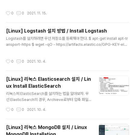
버린 API와 관련하여 글을 작성하려 한다. 이 중 굉장히 많이 쓰이고, 한번도 안 dev
-whoan.xyz [RESTful API 설계하기] 3. RESTful API 데이터 조회 GET Meth
작성시간
0
0
2021. 11. 15.
od [RESTful API 설계하기] 1. RESTful과 API 어떤 서비스를 개발할 때 본래 필
수적인 기능은 아니었지만, 이제는 필수적인 기능이 되어버린 API와 관련하여 글을
작성하려 한다. 이 중 굉장히 많이 쓰이고, dev-whoan.xyz [RESTful API 설계하
[Linux] Logstash 설치 방법 / Install Logstash
기] 4. RESTful API 데이터 생..
글 내용
Logstash를 설치하려면 우선 저장소를 등록해야 한다. $ apt-get install apt-tr
ansport-https $ wget -qO - https://artifacts.elastic.co/GPG-KEY-elas
ticsearch | sudo apt-key add - $ echo "deb https://artifacts.elastic.c
o/packages/7.x/apt stable main" | sudo tee -a /etc/apt/sources.list.d/
작성시간
0
0
2021. 10. 4.
elastic-7.x.list # 여기까지 저장소 등록이 끝났으면, logstash를 설치하자. $ ap
t-get update && sudo apt-get install logstash Logstash 설정 로그스태
시는 딱히 설정해줄게 없..
[Linux] 리눅스 Elasticsearch 설치 / Lin
ux Install ElasticSearch
글 내용
리눅스에 ElasticSearch를 설치하는 법을 알아보자. 우
선 ElasticSearch의 경우, Archieve로부터 압축 파일을
내려받거나, deb 패키지를 이용한 설치 방법이 있다. 오늘
작성시간
0
0
2021. 10. 4.
은 Archieve로부터 압축 파일을 내려 받는 방법을 알아보
려한다. $ cd /path/to/elasticsearch/be/installed
$ wget https://artifacts.elastic.co/downloads/el
[Linux] 리눅스 MongoDB 설치 / Linux
asticsearch/elasticsearch-7.15.0-linux-x86_64.t
MongoDB Installation