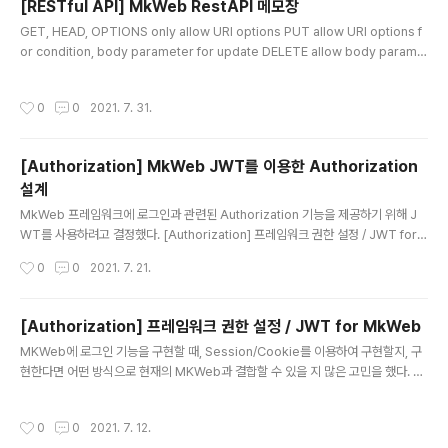
[RESTful API] MkWeb RestAPI 메모장
해 봤는데, html에서 지원하는 cookie를 이용하여 저장할 예정이다. 먼저 토큰을
글 내용
GET, HEAD, OPTIONS only allow URI options PUT allow URI options f
생성하자. JWT를 저장하려면 우선 JWT가 생성되어 있어야 한다. 로그인과 같은
or condition, body parameter for update DELETE allow body parame
행위를 통해 JWT를 발급받아고, 해..
ter for deleting POST allow body parameter 기타 pretty, paging 등 : Q
ueryString 키는 기본적으로 Authorization에 포함되어야 하지만, HTTP조회일
작성시간
0
0
2021. 7. 31.
경우도 있기 때문에 query string을 예외적으로 허용. Content-Type이 applic
ation/json이 아닐 경우, 거부
[Authorization] MkWeb JWT를 이용한 Authorization
설계
글 내용
MkWeb 프레임워크에 로그인과 관련된 Authorization 기능을 제공하기 위해 J
WT를 사용하려고 결정했다. [Authorization] 프레임워크 권한 설정 / JWT for
MkWeb MKWeb에 로그인 기능을 구현할 때, Session/Cookie를 이용하여 구
작성시간
0
0
2021. 7. 21.
현할지, 구현한다면 어떤 방식으로 현재의 MKWeb과 결합할 수 있을 지 많은 고민
을 했다. 로그인이라는 것 자체가 꽤 민감한 부분인 만 dev-whoan.xyz MkWeb
의 특징 때문에, Controller마다 다른 Authorize 인증과 관련하여 어떻게 하면 좋
[Authorization] 프레임워크 권한 설정 / JWT for MkWeb
을까 고민했다. 생각해 보니 큰 고민이 아니었던게, MkWeb의 Controller들에 각
글 내용
MKWeb에 로그인 기능을 구현할 때, Session/Cookie를 이용하여 구현할지, 구
인증관련 기능을 추가해주면 됐다. 첫 번째, Page Controllers 앞선 ..
현한다면 어떤 방식으로 현재의 MKWeb과 결합할 수 있을 지 많은 고민을 했다. 로
그인이라는 것 자체가 꽤 민감한 부분인 만큼 해당 부분을 구현하기 위해서 많은 공
부가 필요했고 21년도 1학기가 시작되었기 때문에 그러기에는 좀 바빴다. 특히 20
작성시간
0
0
2021. 7. 12.
년 8월~ 21년 7월까지 진행한(아직 진행중인) 오픈배지 프로젝트에서도 사용자의