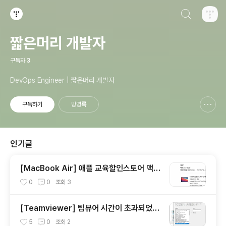
검색하기
티스토리
짧은머리 개발자
구독자
3
DevOps Engineer | 짧은머리 개발자
구독하기
방명록
신고하기 레이어
열기
인기글
[MacBook Air] 애플 교육할인스토어 맥북
에어 불량 교환 신청 ㅠㅠ
0
0
조회
3
[Teamviewer] 팀뷰어 시간이 초과되었습
니다. / 세션이 초과되었습니다. 문제 해결 방
5
0
조회
2