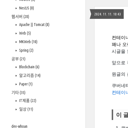
NestJS
(0)
2024. 11. 11. 10:43
웹서버
(28)
Apache || Tomcat
(8)
Web
(5)
컨테이너
MKWeb
(10)
꽤나 오
Spring
(2)
시글을 
공부
(21)
앞으로 
Blockchain
(6)
원글의 
알고리즘
(14)
Paper
(1)
쿠버네티
컨테이너-
기타
(35)
IT제품
(22)
일상
(11)
이 
dev-whoan