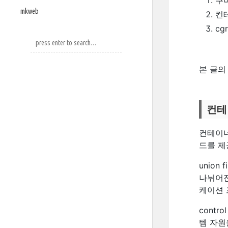
쿠
mkweb
컨테
cg
본 글의
컨테
컨테이너는
드를 제
unio
나뉘어진
케이션 
cont
템 자원