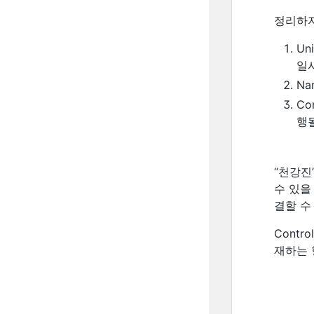
정리하자
Un
일
N
Co
행
“천강진
수 있을
결할 수
Contr
재하는 